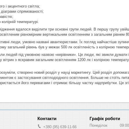
го і акцентного світла;
 діаграми спрямованості;
равістю;
 колірній температурі.
ідження вдалося виділити три основні групи людей. В першу групу увійш
 освітленим рівномірним вертикальним освітленням з загальним рівнем 8
ктивні люди, умовно названі авантюристами. Їх погляд найчастіше зупиня
ьому загальний рівень був у межах 500 лк освітленість з колірною темпе
ли людей під умовною назвою «керівники». Це люди, які звикли думати і в
у вітрин з яскравим загальним освітленням 1200 лк і колірною температу
зрозуміли, створено новий розділ у науці маркетингу. Цей розділ допомаг
ументом є застосування світлодіодного освітлення. Більше не стоїть пита
користається його перевагами і отримає більшу частку надприбутки. Це зг
Графік роботи
Понеділок
09:00
+380 (95) 639-11-66