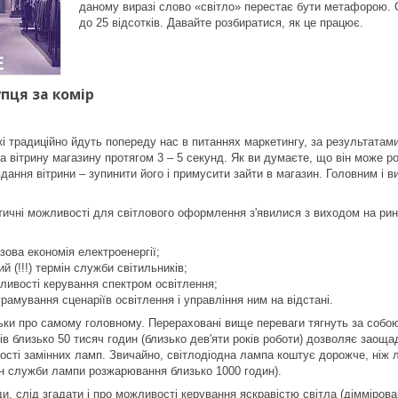
даному виразі слово «світло» перестає бути метафорою. 
до 25 відсотків. Давайте розбиратися, як це працює.
пця за комір
кі традиційно йдуть попереду нас в питаннях маркетингу, за результата
а вітрину магазину протягом 3 – 5 секунд. Як ви думаєте, що він може ро
дання вітрини – зупинити його і примусити зайти в магазин. Головним і в
тичні можливості для світлового оформлення з'явилися з виходом на рин
ова економія електроенергії;
й (!!!) термін служби світильників;
ливості керування спектром освітлення;
рамування сценаріїв освітлення і управління ним на відстані.
льки про самому головному. Перераховані вище переваги тягнуть за собо
ів близько 50 тисяч годин (близько дев'яти років роботи) дозволяє заощ
ості замінних ламп. Звичайно, світлодіодна лампа коштує дорожче, ні
ін служби лампи розжарювання близько 1000 годин).
, слід згадати і про можливості керування яскравістю світла (дімміровані