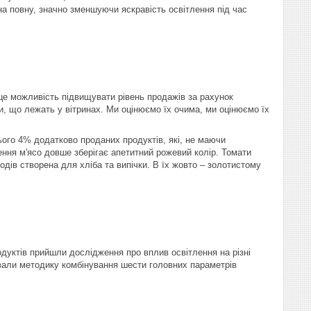
а повну, значно зменшуючи яскравість освітлення під час
це можливість підвищувати рівень продажів за рахунок
и, що лежать у вітринах. Ми оцінюємо їх очима, ми оцінюємо їх
ього 4% додатково проданих продуктів, які, не маючи
ення м'ясо довше зберігає апетитний рожевий колір. Томати
іодів створена для хліба та випічки. В їх жовто – золотистому
уктів прийшли дослідження про вплив освітлення на різні
ували методику комбінування шести головних параметрів