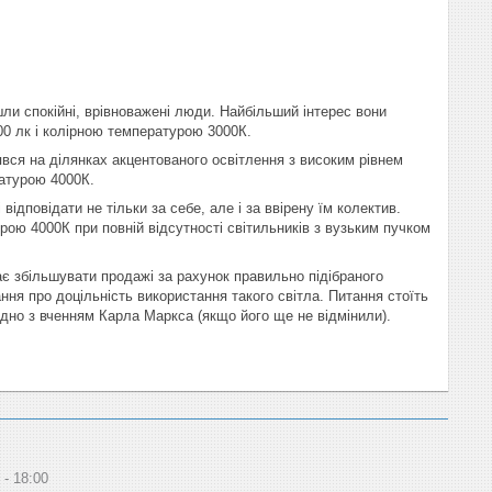
ли спокійні, врівноважені люди. Найбільший інтерес вони
00 лк і колірною температурою 3000К.
вся на ділянках акцентованого освітлення з високим рівнем
ратурою 4000К.
ідповідати не тільки за себе, але і за ввірену їм колектив.
рою 4000К при повній відсутності світильників з вузьким пучком
ає збільшувати продажі за рахунок правильно підібраного
ння про доцільність використання такого світла. Питання стоїть
ідно з вченням Карла Маркса (якщо його ще не відмінили).
18:00