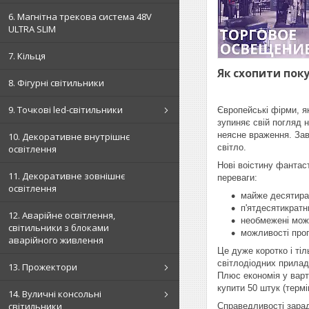
6. Магнітна трекова система 48V
ULTRA SLIM
7. Кільця
Як схопити поку
8. Фігурні світильники
9. Точкові led-світильники
Європейські фірми, я
зупиняє свій погляд н
неясне враження. Зав
10. Декоративне внутрішнє
світло.
освітлення
Нові воістину фантас
11. Декоративне зовнішнє
переваги:
освітлення
майже десятираз
п'ятдесятикратни
12. Аварійне освітлення,
необмежені мож
світильники з блоками
можливості прог
аварійного живлення
Це дуже коротко і ті
світлодіодних прилад
13. Прожектори
Плюс економія у варт
купити 50 штук (терм
14. Вуличні консольні
світильники
Справедливості заради