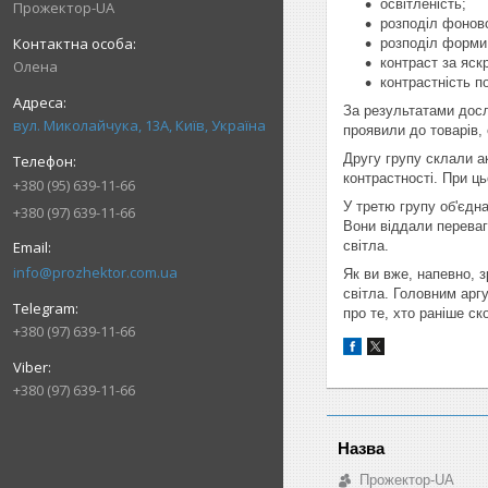
освітленість;
Прожектор-UA
розподіл фоново
розподіл форми
контраст за яск
Олена
контрастність по
За результатами досл
вул. Миколайчука, 13А, Київ, Україна
проявили до товарів,
Другу групу склали а
контрастності. При ц
+380 (95) 639-11-66
У третю групу об'єдна
+380 (97) 639-11-66
Вони віддали переваг
світла.
info@prozhektor.com.ua
Як ви вже, напевно, 
світла. Головним арг
про те, хто раніше с
+380 (97) 639-11-66
+380 (97) 639-11-66
Прожектор-UA