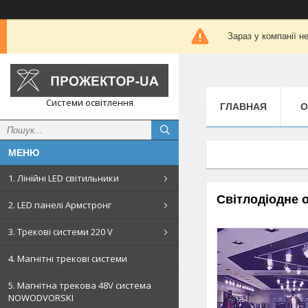
Зараз у компанії н
Системи освітлення
ГЛАВНАЯ
О
1. Лінійні LED світильники
Світлодіодне о
2. LED панелі Армстронг
3. Трекові системи 220 V
4. Магнітні трекові системи
5. Магнітна трекова 48V система
NOWODVORSKI