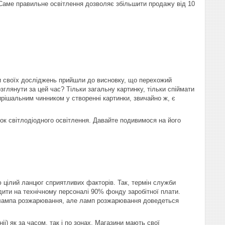
Саме правильне освітлення дозволяє збільшити продажу від 10
ми своїх досліджень прийшли до висновку, що перехожий
зглянути за цей час? Тільки загальну картинку, тільки спіймати
ирішальним чинником у створенні картинки, звичайно ж, є
ок світлодіодного освітлення. Давайте подивимося на його
ю цілий ланцюг сприятливих факторів. Так, термін служби
адити на технічному персоналі 90% фонду заробітної плати.
ж лампа розжарювання, але ламп розжарювання доведеться
і) як за часом, так і по зонах. Магазини мають свої