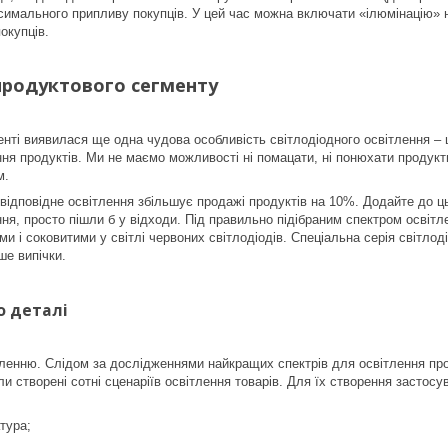
симального припливу покупців. У цей час можна включати «ілюмінацію» н
окупців.
продуктового сегменту
нті виявилася ще одна чудова особливість світлодіодного освітлення – 
ння продуктів. Ми не маємо можливості ні помацати, ні понюхати продукт
м.
відповідне освітлення збільшує продажі продуктів на 10%. Додайте до ц
ння, просто пішли б у відходи. Під правильно підібраним спектром освітл
и і соковитими у світлі червоних світлодіодів. Спеціальна серія світлод
ше випічки.
о деталі
енню. Слідом за дослідженнями найкращих спектрів для освітлення прод
и створені сотні сценаріїв освітлення товарів. Для їх створення застос
тура;