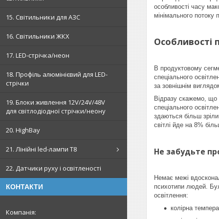
особливості часу мак
мінімального потоку п
15. Світильники для АЗС
16. Світильники ЖКХ
Особливості 
17. LED-стрічка/неон
В продуктовому сегме
18. Профіль алюмінієвий для LED-
спеціального освітле
стрічки
за зовнішнім виглядо
Відразу скажемо, що 
19. Блоки живлення 12V/24V/48V
спеціального освітле
для світлодіодної стрічки/неону
здаються більш зрілим
світлі йде на 8% біль
20. HighBay
21. Лінійні led-лампи T8
Не забудьте пр
22. Датчики руху і освітленості
Немає межі вдосконал
психотипи людей. Бул
КОНТАКТИ
освітлення:
колірна темпера