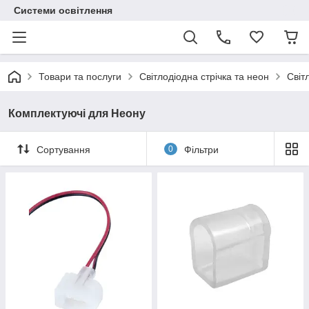
Системи освітлення
Товари та послуги
Світлодіодна стрічка та неон
Світ
Комплектуючі для Неону
Сортування
0
Фільтри