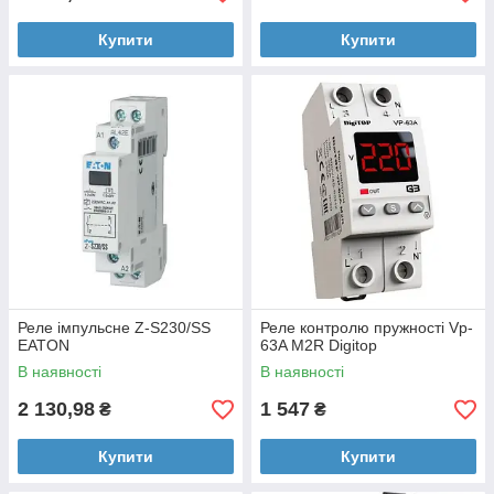
Купити
Купити
Реле імпульсне Z-S230/SS
Реле контролю пружності Vp-
EATON
63A M2R Digitop
В наявності
В наявності
2 130,98
1 547
₴
₴
Купити
Купити