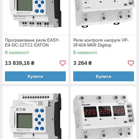
Програмоване реле EASY-
Реле контроля напруги VP-
E4-DC-12TC1 EATON
3F40A M6R Digitop
В наявності
В наявності
13 839,16
3 264
₴
₴
Купити
Купити