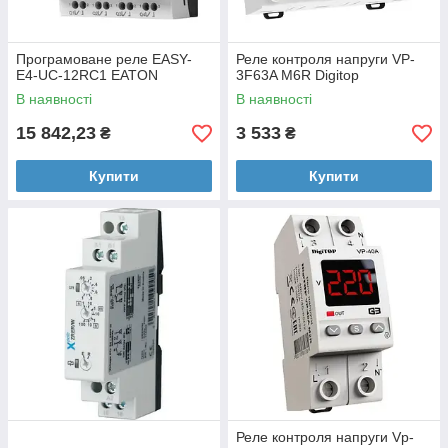
Програмоване реле EASY-
Реле контроля напруги VP-
E4-UC-12RC1 EATON
3F63A M6R Digitop
В наявності
В наявності
15 842,23
3 533
₴
₴
Купити
Купити
Реле контроля напруги Vp-