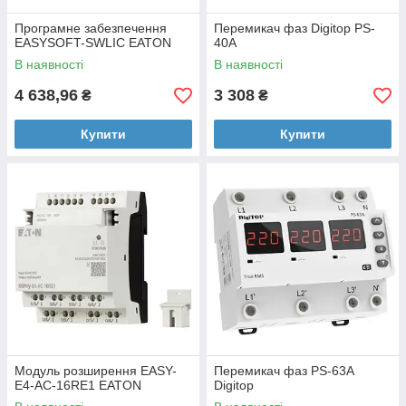
Програмне забезпечення
Перемикач фаз Digitop PS-
EASYSOFT-SWLIC EATON
40A
В наявності
В наявності
4 638,96
3 308
₴
₴
Купити
Купити
Модуль розширення EASY-
Перемикач фаз PS-63A
E4-AC-16RE1 EATON
Digitop