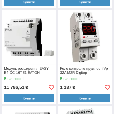
Купити
Купити
Модуль розширення EASY-
Реле контролю пружності Vp-
E4-DC-16TE1 EATON
32A M2R Digitop
В наявності
В наявності
11 786,51
1 187
₴
₴
Купити
Купити