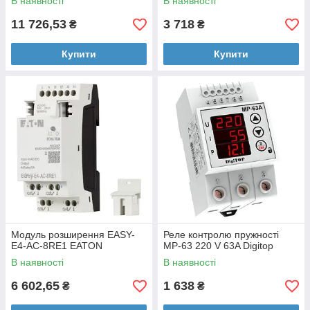
В наявності
В наявності
11 726,53
3 718
₴
₴
Купити
Купити
Модуль розширення EASY-
Реле контролю пружності
E4-AC-8RE1 EATON
MP-63 220 V 63A Digitop
В наявності
В наявності
6 602,65
1 638
₴
₴