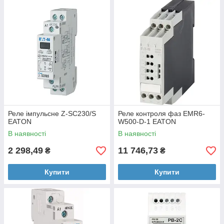
Реле імпульсне Z-SC230/S
Реле контроля фаз EMR6-
EATON
W500-D-1 EATON
В наявності
В наявності
2 298,49
11 746,73
₴
₴
Купити
Купити