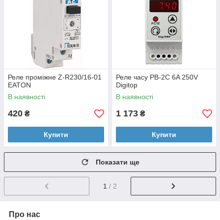
Реле проміжне Z-R230/16-01
Реле часу PB-2C 6A 250V
EATON
Digitop
В наявності
В наявності
420
1 173
₴
₴
Купити
Купити
Показати ще
1
/ 2
Про нас