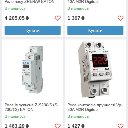
Реле часу ZRER/W EATON
40A M2R Digitop
В наявності
В наявності
4 205,05
1 307
₴
₴
Купити
Купити
Реле імпульсне Z-S230/S (S-
Реле контролю пружності Vp-
230/1S) EATON
50A M2R Digitop
В наявності
В наявності
1 463,29
1 427
₴
₴