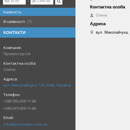
Наявність
Олена
В наявності
7
вул. Миколайчука, 
КОНТАКТИ
Прожектор-UA
Олена
вул. Миколайчука, 13А, Київ, Україна
+380 (95) 639-11-66
+380 (97) 639-11-66
info@prozhektor.com.ua