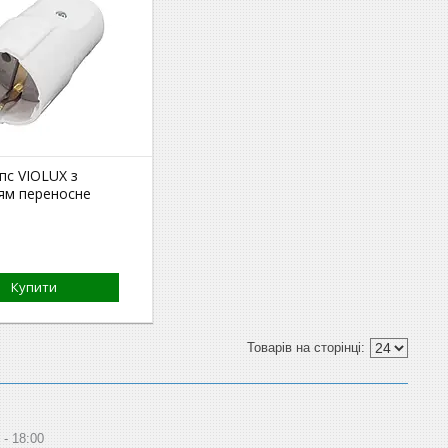
пс VIOLUX з
ям переносне
Купити
18:00