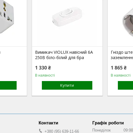
з
Вимикач VIOLUX навісний 6А
Гніздо ште
250В біло-білий для бра
заземленн
1 330 ₴
1 865 ₴
В наявності
В наявності
Купити
Графік роботи
Понеділок
09:00
+380 (95) 639-11-66