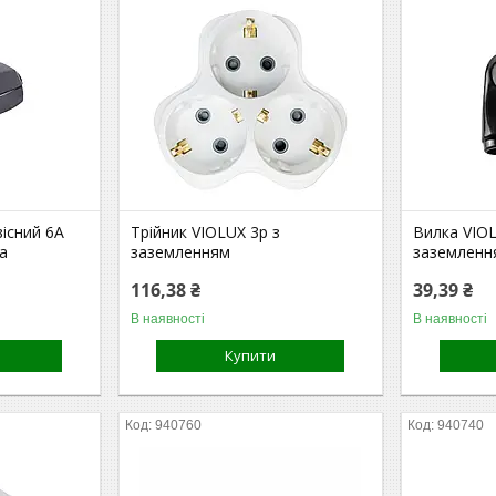
існий 6А
Трійник VIOLUX 3р з
Вилка VIOL
а
заземленням
заземленн
116,38 ₴
39,39 ₴
В наявності
В наявності
Купити
940760
940740