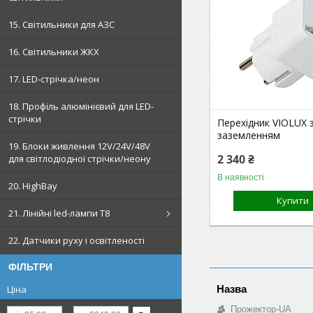
15. Світильники для АЗС
16. Світильники ЖКХ
17. LED-стрічка/неон
18. Профіль алюмінієвий для LED-
стрічки
Перехідник VIOLUX 
заземленням
19. Блоки живлення 12V/24V/48V
2 340 ₴
для світлодіодної стрічки/неону
В наявності
20. HighBay
Купити
21. Лінійні led-лампи T8
22. Датчики руху і освітленості
ФІЛЬТРИ
Ціна
Прожектор-UA