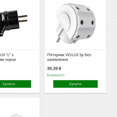
UX “L” з
П’ятерник VIOLUX 5р без
ям чорна
заземлення
39,39 ₴
В наявності
Купити
Купити