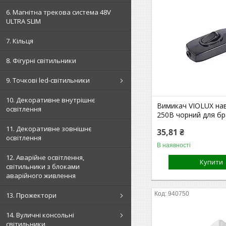
6. Магнітна трекова система 48V
ULTRA SLIM
7. Кільця
8. Фігурні світильники
9. Точкові led-світильники
10. Декоративне внутрішнє
Вимикач VIOLUX нав
освітлення
250В чорний для бр
11. Декоративне зовнішнє
35,81 ₴
освітлення
В наявності
12. Аварійне освітлення,
Купити
світильники з блоками
аварійного живлення
940750
13. Прожектори
14. Вуличні консольні
світильники