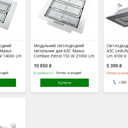
іодний
Модульний світлодіодний
Світлодіод
 Maxus
світильник для АЗС Maxus
АЗС LedLif
W 14000 Lm
Combee Petrol 150 W 21000 Lm
Lm 4100 К
10 850 ₴
5 390 ₴
В наявності
Немає в наяв
оздріб
Оптом і в роздріб
Купити
+380 