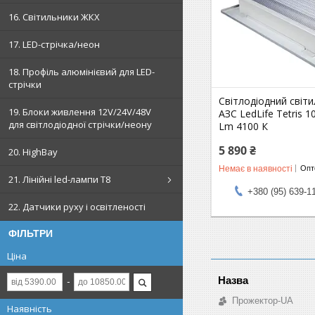
16. Світильники ЖКХ
17. LED-стрічка/неон
18. Профіль алюмінієвий для LED-
стрічки
Світлодіодний світ
19. Блоки живлення 12V/24V/48V
АЗС LedLife Tetris 
для світлодіодної стрічки/неону
Lm 4100 К
5 890 ₴
20. HighBay
Немає в наявності
Опто
21. Лінійні led-лампи T8
+380 (95) 639-1
22. Датчики руху і освітленості
ФІЛЬТРИ
Ціна
Прожектор-UA
Наявність