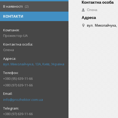
В наявності
2
Олена
КОНТАКТИ
вул. Миколайчука, 
Прожектор-UA
Олена
вул. Миколайчука, 13А, Київ, Україна
+380 (95) 639-11-66
+380 (97) 639-11-66
info@prozhektor.com.ua
+380 (97) 639-11-66