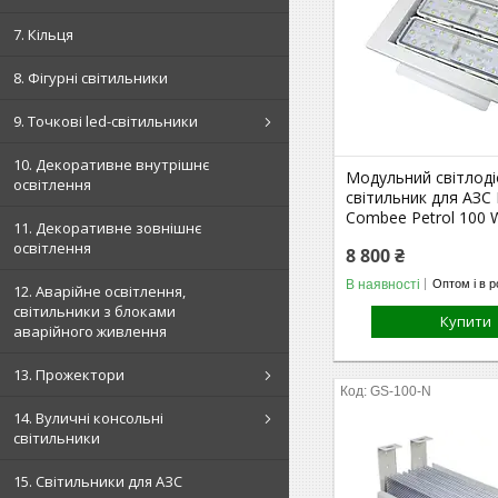
7. Кільця
8. Фігурні світильники
9. Точкові led-світильники
10. Декоративне внутрішнє
Модульний світлод
освітлення
світильник для АЗС
Combee Petrol 100 
11. Декоративне зовнішнє
освітлення
8 800 ₴
В наявності
Оптом і в р
12. Аварійне освітлення,
світильники з блоками
Купити
аварійного живлення
13. Прожектори
GS-100-N
14. Вуличні консольні
світильники
15. Світильники для АЗС