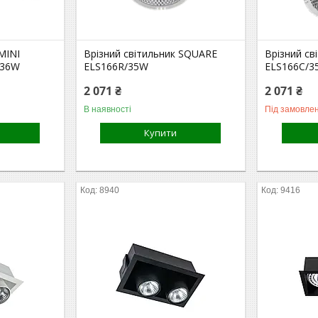
MINI
Врізний світильник SQUARE
Врізний с
/36W
ELS166R/35W
ELS166C/3
2 071 ₴
2 071 ₴
В наявності
Під замовле
Купити
8940
9416