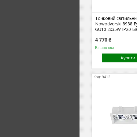
Точковий світильни
Nowodvorski 8938 
GU10 2x35W IP20 Бі
4 770 ₴
В наявності
Купити
9412