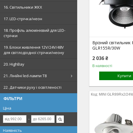
16. Світильники ЖКХ
17. LED-стрічка/неон
18. Профіль алюмінієвий для LED-
стрічки
Врізний світильник 
19. Блоки живлення 12V/24V/48V
GLR155R/30W
для світлодіодної стрічки/неону
2 036 ₴
20. HighBay
В наявності
Купити
21. Лінійні led-лампи T8
22. Датчики руху і освітленості
MINI GLR89Rх2/24
ФІЛЬТРИ
Ціна
Наявність