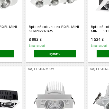
PIXEL MINI
Врізний світильник PIXEL MINI
Врізний с
GLR89Rx3/36W
MINI ELS1
3 993 ₴
1 524 ₴
В наявності
В наявності
Купити
ELS166R/35W
ELS166C