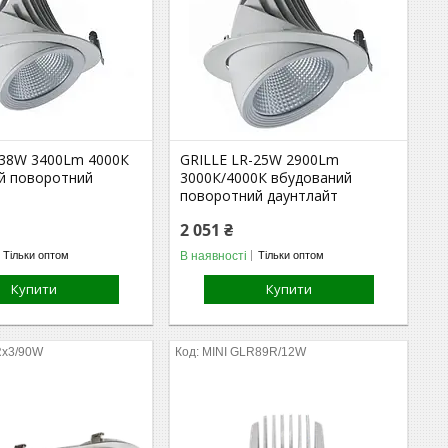
-38W 3400Lm 4000К
GRILLE LR-25W 2900Lm
й поворотний
3000К/4000К вбудований
поворотний даунтлайт
2 051 ₴
В наявності
Тільки оптом
Тільки оптом
Купити
Купити
x3/90W
MINI GLR89R/12W