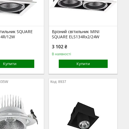
вітильник SQUARE
Врізний світильник MINI
34R/12W
SQUARE ELS134Rx2/24W
3 102 ₴
В наявності
Купити
Купити
/35W
8937