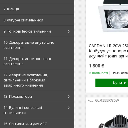
7. Кільця
8. Фігурні світильники
9. Точкові led-світильники
10. Декоративне внутрішнє
CARDAN LR-20W 23
освітлення
К вбудовує поворо
даунлайт (одинарни
11. Декоративне зовнішнє
освітлення
1 800 ₴
В наявності
Тільки опт
12. Аварійне освітлення,
світильники з блоками
Купити
аварійного живлення
13. Прожектори
GLR155R/30W
14. Вуличні консольні
світильники
15. Світильники для АЗС