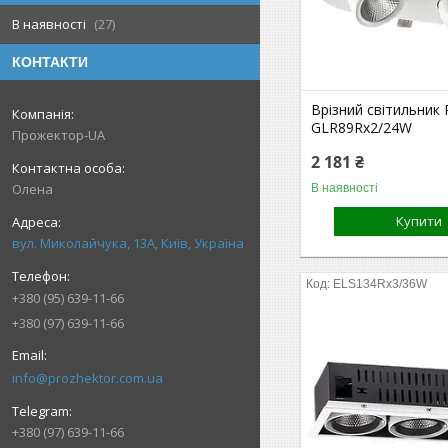
В наявності
27
КОНТАКТИ
Врізний світильник 
GLR89Rх2/24W
Прожектор-UA
2 181 ₴
Олена
В наявності
Купити
вул. Миколайчука, 13А, Київ, Україна
ELS134Rx3/36W
+380 (95) 639-11-66
+380 (97) 639-11-66
info@prozhektor.com.ua
+380 (97) 639-11-66