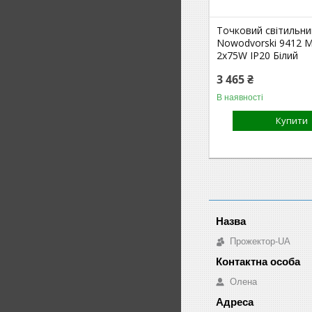
Точковий світильни
Nowodvorski 9412 
2x75W IP20 Білий
3 465 ₴
В наявності
Купити
Прожектор-UA
Олена