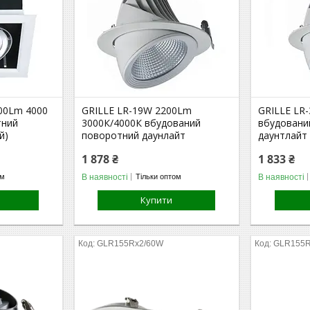
00Lm 4000
GRILLE LR-19W 2200Lm
GRILLE LR
тний
3000К/4000К вбудований
вбудовани
й)
поворотний даунлайт
даунтлайт
1 878 ₴
1 833 ₴
В наявності
В наявності
ом
Тільки оптом
Купити
GLR155Rx2/60W
GLR155R