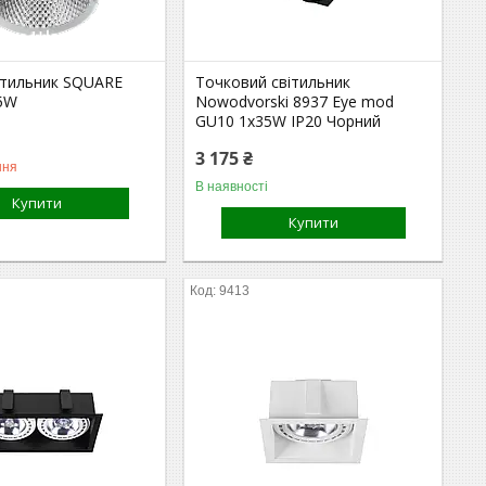
вітильник SQUARE
Точковий світильник
5W
Nowodvorski 8937 Eye mod
GU10 1x35W IP20 Чорний
3 175 ₴
ння
В наявності
Купити
Купити
9413