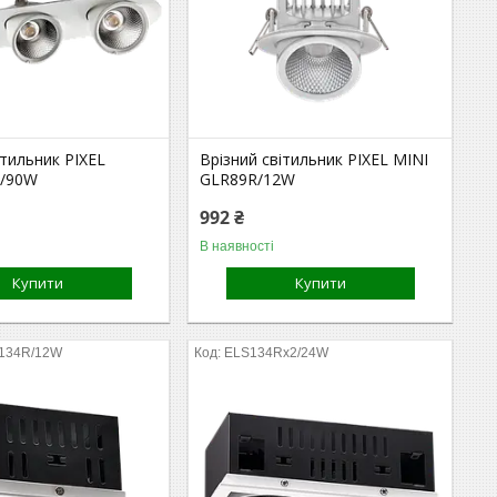
ітильник PIXEL
Врізний світильник PIXEL MINI
3/90W
GLR89R/12W
992 ₴
В наявності
Купити
Купити
S134R/12W
ELS134Rx2/24W