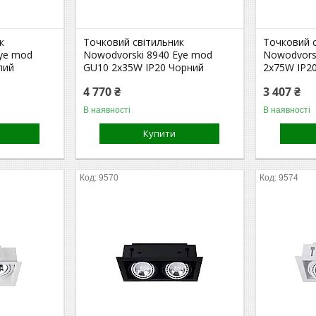
к
Точковий світильник
Точковий 
Eye mod
Nowodvorski 8940 Eye mod
Nowodvors
лий
GU10 2x35W IP20 Чорний
2x75W IP2
4 770 ₴
3 407 ₴
В наявності
В наявності
Купити
9570
9574