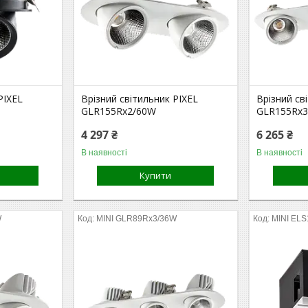
PIXEL
Врізний світильник PIXEL
Врізний св
GLR155Rx2/60W
GLR155Rx
4 297 ₴
6 265 ₴
В наявності
В наявності
Купити
W
MINI GLR89Rx3/36W
MINI EL