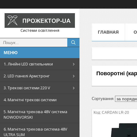
Системи освітлення
ГЛАВНАЯ
О
1. Лінійні LED світильники
Поворотні (кар
2. LED панелі Армстронг
3. Трекові системи 220 V
4. Магнітні трекові системи
5. Магнітна трекова 48V система
CARDAN LR-20
NOWODVORSKI
6. Магнітна трекова система 48V
ULTRA SLIM