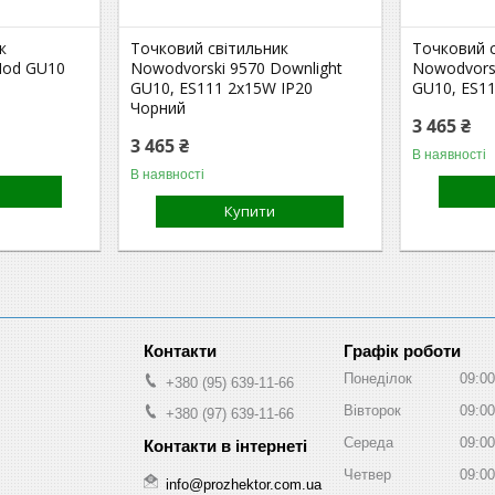
к
Точковий світильник
Точковий 
Mod GU10
Nowodvorski 9570 Downlight
Nowodvorsk
GU10, ES111 2x15W IP20
GU10, ES11
Чорний
3 465 ₴
3 465 ₴
В наявності
В наявності
Купити
Графік роботи
Понеділок
09:00
+380 (95) 639-11-66
Вівторок
09:00
+380 (97) 639-11-66
Середа
09:00
Четвер
09:00
info@prozhektor.com.ua