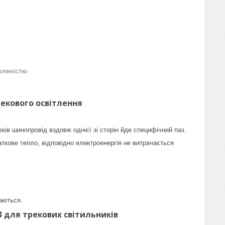
вленістю
рекового освітлення
ів шинопровід вздовж однієї зі сторін йде специфічний паз.
даткове тепло, відповідно електроенергія не витрачається
аються.
 для трекових світильників