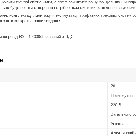
купити трекові світильники, а потім зайнятися пошуком для них шинопро
вильно буде почати створення потрібної вам системи освітлення за до
ння, комплектації, монтажу й експлуатації трифазних трекових систем
иконати конкретне ваше завдання.
инопровід RST 4-2000/3 вказаний з НДС
и
20
Прямокутна
220 В
Загального о
Україна
Алюмінієвий 