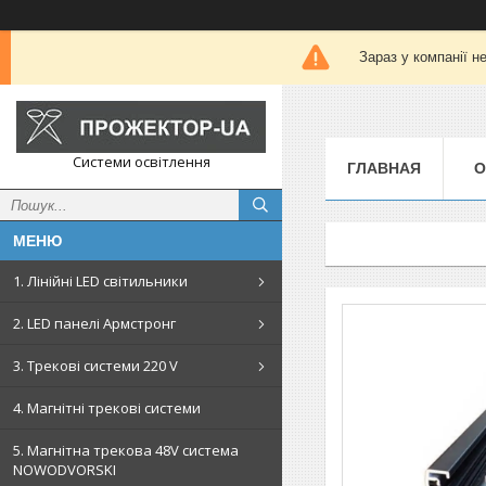
Зараз у компанії н
Системи освітлення
ГЛАВНАЯ
О
1. Лінійні LED світильники
2. LED панелі Армстронг
3. Трекові системи 220 V
4. Магнітні трекові системи
5. Магнітна трекова 48V система
NOWODVORSKI