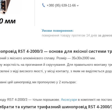
+380 (95) 639-11-66
повернення товару протягом 14 днів
за домо
провід RST 4-2000/3 — основа для якісної системи т
ний з якісного алюмінієвого сплаву. Розмір — 35х30х2000 мм.
 жорсткість на прогинання й скручування. Для правильного монтажу трек
лені з міді високого якості, у місці контакту, з яким не виділяється до
анні цей шинопровід ми пропонуємо у 2 кольорах:
оду RST 4-2000/3 — тільки порошкове.
Аксесуари
в комплекті не постач
ибрати та купити трифазний шинопровід RST 4-2000/3