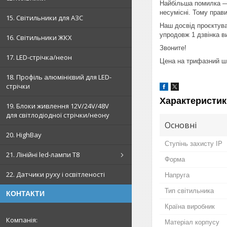
Найбільша помилка — 
несумісні. Тому пра
15. Світильники для АЗС
Наш досвід проєктува
упродовж 1 дзвінка в
16. Світильники ЖКХ
Звоните!
17. LED-стрічка/неон
Цена на трифазний ш
18. Профіль алюмінієвий для LED-
стрічки
Характеристик
19. Блоки живлення 12V/24V/48V
для світлодіодної стрічки/неону
Основні
20. HighBay
Ступінь захисту IP
21. Лінійні led-лампи T8
Форма
22. Датчики руху і освітленості
Напруга
Тип світильника
КОНТАКТИ
Країна виробник
Матеріал корпусу