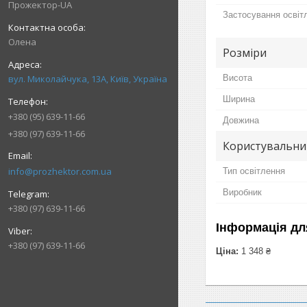
Прожектор-UA
Застосування освіт
Олена
Розміри
Висота
вул. Миколайчука, 13А, Київ, Україна
Ширина
+380 (95) 639-11-66
Довжина
+380 (97) 639-11-66
Користувальни
info@prozhektor.com.ua
Тип освітлення
Виробник
+380 (97) 639-11-66
Інформація дл
+380 (97) 639-11-66
Ціна:
1 348 ₴