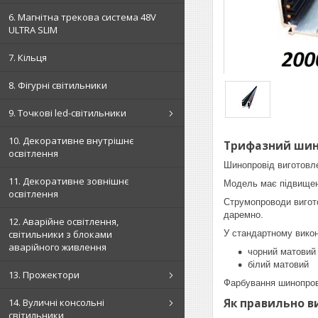
6. Магнітна трекова система 48V
ULTRA SLIM
7. Кільця
8. Фігурні світильники
9. Точкові led-світильники
10. Декоративне внутрішнє
Трифазний шино
освітлення
Шинопровід виготовле
11. Декоративне зовнішнє
Модель має підвищену
освітлення
Струмопроводи виготов
даремно.
12. Аварійне освітлення,
У стандартному викон
світильники з блоками
аварійного живлення
чорний матовий
білий матовий
13. Прожектори
Фарбування шинопров
Як правильно в
14. Вуличні консольні
світильники