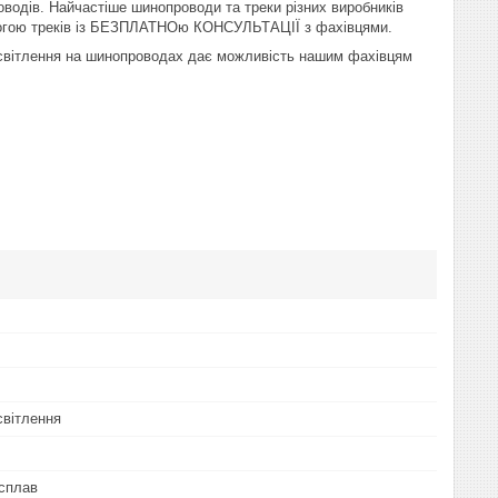
водів. Найчастіше шинопроводи та треки різних виробників
помогою треків із БЕЗПЛАТНОю КОНСУЛЬТАЦІЇ з фахівцями.
 освітлення на шинопроводах дає можливість нашим фахівцям
світлення
сплав