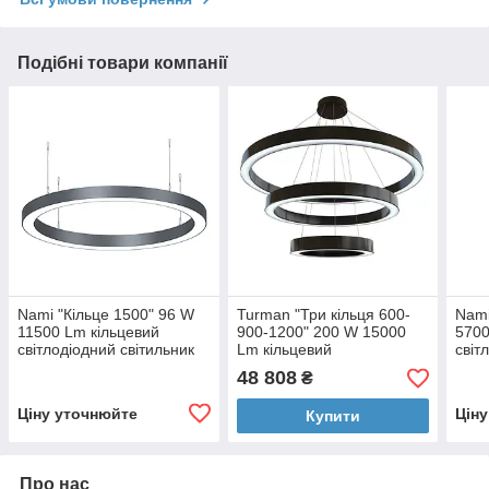
Подібні товари компанії
Nami "Кільце 1500" 96 W
Turman "Три кільця 600-
Nami
11500 Lm кільцевий
900-1200" 200 W 15000
5700
світлодіодний світильник
Lm кільцевий
світ
світлодіодний світильник
48 808
₴
Ціну уточнюйте
Цін
Купити
Про нас