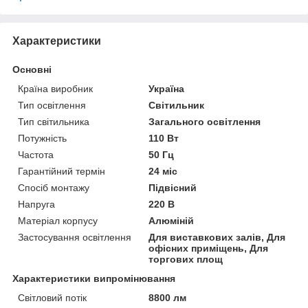
Характеристики
Основні
Країна виробник
Україна
Тип освітлення
Світильник
Тип світильника
Загального освітлення
Потужність
110 Вт
Частота
50 Гц
Гарантійний термін
24 міс
Спосіб монтажу
Підвісний
Напруга
220 В
Матеріал корпусу
Алюміній
Застосування освітлення
Для виставкових залів, Для
офісних приміщень, Для
торгових площ
Характеристики випромінювання
Світловий потік
8800 лм