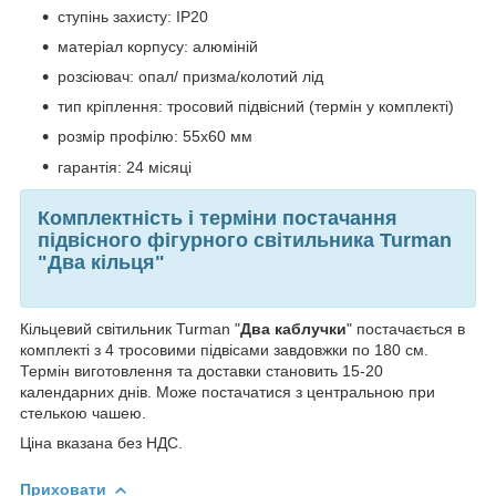
ступінь захисту: IP20
матеріал корпусу: алюміній
розсіювач: опал/ призма/колотий лід
тип кріплення: тросовий підвісний (термін у комплекті)
розмір профілю: 55х60 мм
гарантія: 24 місяці
Комплектність і терміни постачання
підвісного фігурного світильника Turman
"Два кільця"
Кільцевий світильник Turman "
Два каблучки
" постачається в
комплекті з 4 тросовими підвісами завдовжки по 180 см.
Термін виготовлення та доставки становить 15-20
календарних днів. Може постачатися з центральною при
стелькою чашею.
Ціна вказана без НДС.
Приховати