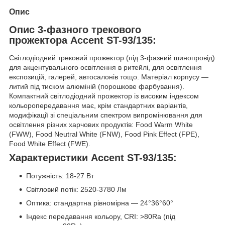
Опис
Опис 3-фазного трекового
прожектора Accent ST-93/135:
Світлодіодний трековий прожектор (під 3-фазний шинопровід)
для акцентувального освітлення в ритейлі, для освітлення
експозицій, галерей, автосалонів тощо. Матеріал корпусу —
литий під тиском алюміній (порошкове фарбування).
Компактний світлодіодний прожектор із високим індексом
кольоропередавання має, крім стандартних варіантів,
модифікації зі спеціальним спектром випромінювання для
освітлення різних харчових продуктів: Food Warm White
(FWW), Food Neutral White (FNW), Food Pink Effect (FPE),
Food White Effect (FWE).
Характеристики Accent ST-93/135:
Потужність: 18-27 Вт
Світловий потік: 2520-3780 Лм
Оптика: стандартна рівномірна — 24°36°60°
Індекс передавання кольору, CRI: >80Ra (під