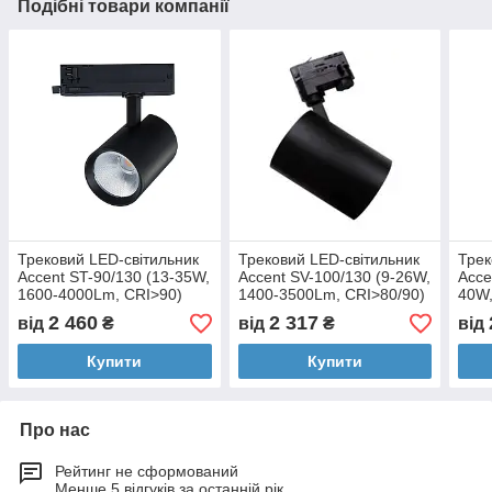
Подібні товари компанії
Трековий LED-світильник
Трековий LED-світильник
Трек
Accent ST-90/130 (13-35W,
Accent SV-100/130 (9-26W,
Acce
1600-4000Lm, CRI>90)
1400-3500Lm, CRI>80/90)
40W,
CRI>
2 460
2 317
від
₴
від
₴
від
Купити
Купити
Про нас
Рейтинг не сформований
Менше 5 відгуків за останній рік