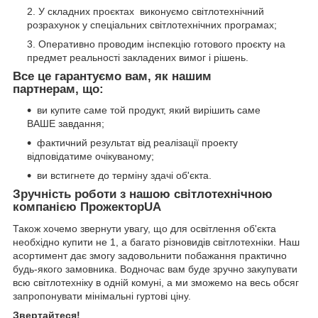
У складних проєктах виконуємо світлотехнічний
розрахунок у спеціальних світлотехнічних програмах;
Оперативно проводим інспекцію готового проєкту на
предмет реальності закладених вимог і рішень.
Все це гарантуємо вам, як нашим
партнерам, що:
ви купите саме той продукт, який вирішить саме
ВАШЕ завдання;
фактичний результат від реалізації проекту
відповідатиме очікуваному;
ви встигнете до терміну здачі об'єкта.
Зручність роботи з нашою світлотехнічною
компанією
ПрожекторUA
Також хочемо звернути увагу, що для освітлення об'єкта
необхідно купити не 1, а багато різновидів світлотехніки. Наш
асортимент дає змогу задовольнити побажання практично
будь-якого замовника. Водночас вам буде зручно закупувати
всю світлотехніку в одній комуні, а ми зможемо на весь обсяг
запропонувати мінімальні гуртові ціну.
Звертайтеся!