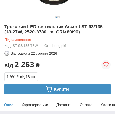
Трековий LED-світильник Accent ST-93/135
(18-27W, 2520-3780Lm, CRI>80/90)
Під замовлення
Код: ST-93/135/18W
Опт і роздріб
Відправка з
22 серпня 2026
2 263
від
₴
1 991 ₴
від 16 шт.
Купити
Опис
Характеристики
Доставка
Оплата
Умови п