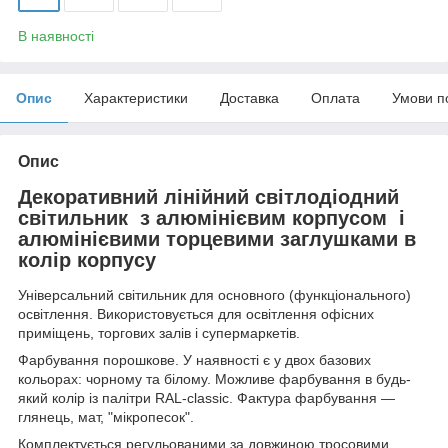
В наявності
Опис
Характеристики
Доставка
Оплата
Умови п
Опис
Декоративний лінійний світлодіодний
світильник з алюмінієвим корпусом і
алюмінієвими торцевими заглушками в
колір корпусу
Універсальний світильник для основного (функціонального)
освітлення. Використовується для освітлення офісних
приміщень, торгових залів і супермаркетів.
Фарбування порошкове. У наявності є у двох базових
кольорах: чорному та білому. Можливе фарбування в будь-
який колір із палітри RAL-classic. Фактура фарбування —
глянець, мат, "мікропесок".
Комплектується регульованими за довжиною тросовими