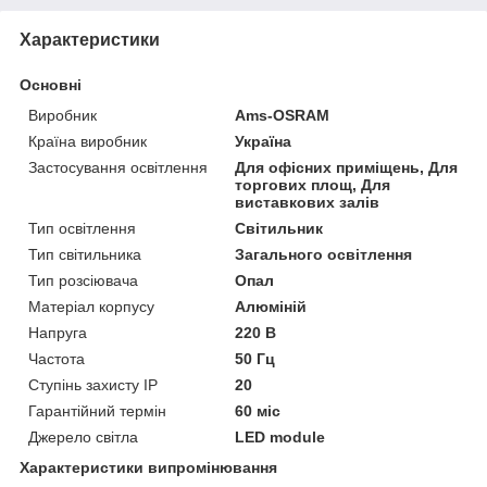
Характеристики
Основні
Виробник
Ams-OSRAM
Країна виробник
Україна
Застосування освітлення
Для офісних приміщень, Для
торгових площ, Для
виставкових залів
Тип освітлення
Світильник
Тип світильника
Загального освітлення
Тип розсіювача
Опал
Матеріал корпусу
Алюміній
Напруга
220 В
Частота
50 Гц
Ступінь захисту IP
20
Гарантійний термін
60 міс
Джерело світла
LED module
Характеристики випромінювання