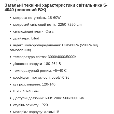
Загальні технічні характеристики світильника S-
4040 (виносний БЖ)
метрова потужність: 18-60W
метровий світловий потік: 2250-7250 Lm
світлодіодні плати: Osram
драйвери: Lifud
індекс кольоропередавання: CRI>80Ra (>90Ra під
замовлення)
температура світла: 3000/4000/5000К
діапазон напруги: 180-264 В
температурний режим: +5+40 С
коефіцієнт потужності: cosф>0,95
кут розсіювання: 120-140
ШхВ: 40х40 мм
Доступні довжини: 600/1200/1500/2000 мм
ступінь захисту: IP20
матеріал корпусу: алюміній