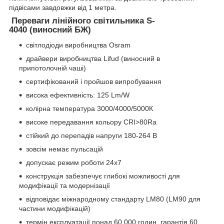
підвісами завдовжки від 1 метра.
Переваги лінійного світильника S-
4040 (виносний БЖ)
світлодіоди виробництва Osram
драйвери виробництва Lifud (виносний в
припотолочній чаші)
сертифікований і пройшов випробування
висока ефективність: 125 Lm/W
колірна температура 3000/4000/5000К
високе передавання кольору CRI>80Ra
стійкий до перепадів напруги 180-264 В
зовсім немає пульсацій
допускає режим роботи 24х7
конструкція забезпечує глибокі можливості для
модифікації та модернізації
відповідає міжнародному стандарту LM80 (LM90 для
частини модифікацій)
термін експлуатації понад 60 000 годин, гарантія 60