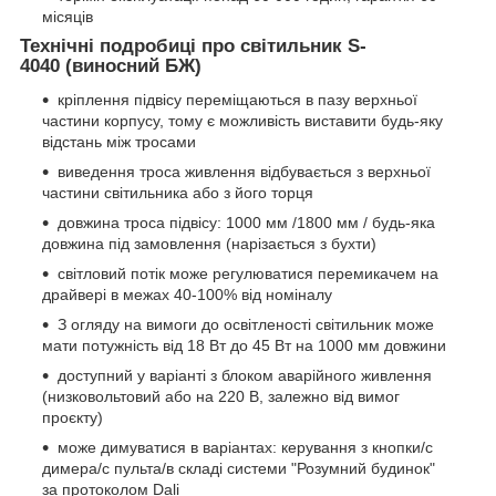
місяців
Технічні подробиці про світильник S-
4040 (виносний БЖ)
кріплення підвісу переміщаються в пазу верхньої
частини корпусу, тому є можливість виставити будь-яку
відстань між тросами
виведення троса живлення відбувається з верхньої
частини світильника або з його торця
довжина троса підвісу: 1000 мм /1800 мм / будь-яка
довжина під замовлення (нарізається з бухти)
світловий потік може регулюватися перемикачем на
драйвері в межах 40-100% від номіналу
З огляду на вимоги до освітленості світильник може
мати потужність від 18 Вт до 45 Вт на 1000 мм довжини
доступний у варіанті з блоком аварійного живлення
(низковольтовий або на 220 В, залежно від вимог
проєкту)
може димуватися в варіантах: керування з кнопки/с
димера/с пульта/в складі системи "Розумний будинок"
за протоколом Dali