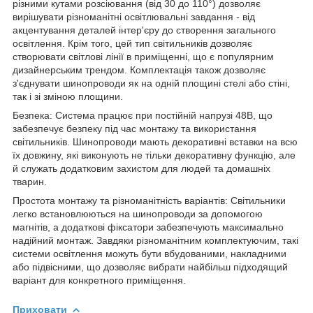
різними кутами розсіювання (від 30 до 110°) дозволяє
вирішувати різноманітні освітлювальні завдання - від
акцентування деталей інтер'єру до створення загального
освітлення. Крім того, цей тип світильників дозволяє
створювати світлові лінії в приміщенні, що є популярним
дизайнерським трендом. Комплектація також дозволяє
з'єднувати шинопроводи як на одній площині стелі або стіні,
так і зі зміною площини.
Безпека: Система працює при постійній напрузі 48В, що
забезпечує безпеку під час монтажу та використання
світильників. Шинопроводи мають декоративні вставки на всю
їх довжину, які виконують не тільки декоративну функцію, але
й служать додатковим захистом для людей та домашніх
тварин.
Простота монтажу та різноманітність варіантів: Світильники
легко встановлюються на шинопроводи за допомогою
магнітів, а додаткові фіксатори забезпечують максимально
надійний монтаж. Завдяки різноманітним комплектуючим, такі
системи освітлення можуть бути вбудованими, накладними
або підвісними, що дозволяє вибрати найбільш підходящий
варіант для конкретного приміщення.
Приховати