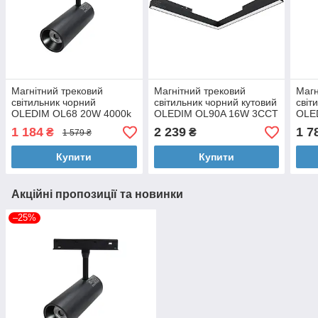
Магнітний трековий
Магнітний трековий
Магн
світильник чорний
світильник чорний кутовий
світ
OLEDIM OL68 20W 4000k
OLEDIM OL90A 16W 3ССT
OLE
(3000K, 4000K, 6000K)
3CC
1 184
2 239
1 7
₴
₴
1 579 ₴
(300
Купити
Купити
Акційні пропозиції та новинки
–25%