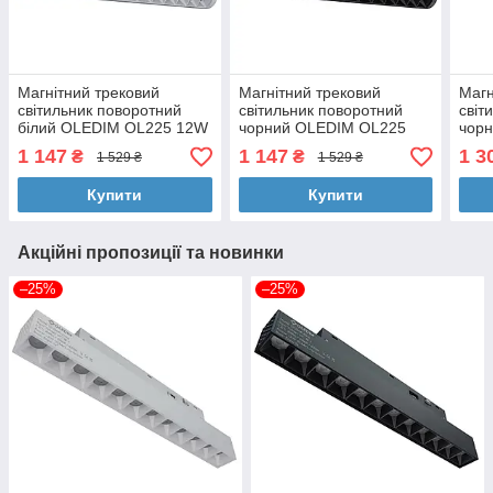
Магнітний трековий
Магнітний трековий
Магн
світильник поворотний
світильник поворотний
світ
білий OLEDIM OL225 12W
чорний OLEDIM OL225
чор
4000k
12W 4000k
18W
1 147
1 147
1 3
₴
₴
1 529 ₴
1 529 ₴
Купити
Купити
Акційні пропозиції та новинки
–25%
–25%