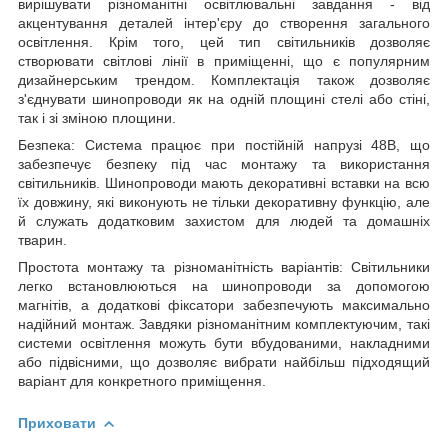
вирішувати різноманітні освітлювальні завдання - від
акцентування деталей інтер'єру до створення загального
освітлення. Крім того, цей тип світильників дозволяє
створювати світлові лінії в приміщенні, що є популярним
дизайнерським трендом. Комплектація також дозволяє
з'єднувати шинопроводи як на одній площині стелі або стіні,
так і зі зміною площини.
Безпека: Система працює при постійній напрузі 48В, що
забезпечує безпеку під час монтажу та використання
світильників. Шинопроводи мають декоративні вставки на всю
їх довжину, які виконують не тільки декоративну функцію, але
й служать додатковим захистом для людей та домашніх
тварин.
Простота монтажу та різноманітність варіантів: Світильники
легко встановлюються на шинопроводи за допомогою
магнітів, а додаткові фіксатори забезпечують максимально
надійний монтаж. Завдяки різноманітним комплектуючим, такі
системи освітлення можуть бути вбудованими, накладними
або підвісними, що дозволяє вибрати найбільш підходящий
варіант для конкретного приміщення.
Приховати