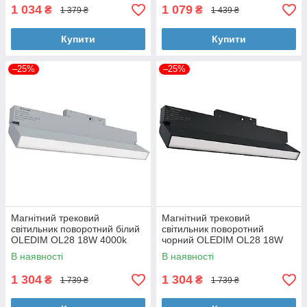
1 034
1 079
₴
₴
1 379 ₴
1 439 ₴
Купити
Купити
–25%
–25%
Магнітний трековий
Магнітний трековий
світильник поворотний білий
світильник поворотний
OLEDIM OL28 18W 4000k
чорний OLEDIM OL28 18W
4000k
В наявності
В наявності
1 304
1 304
₴
₴
1 739 ₴
1 739 ₴