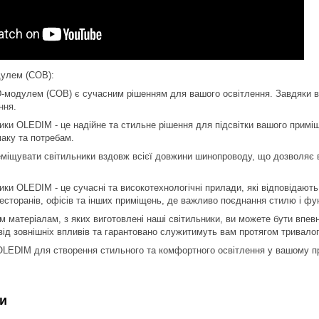
дулем (COB):
D-модулем (COB) є сучасним рішенням для вашого освітлення. Завдяки в
ння.
ники OLEDIM - це надійне та стильне рішення для підсвітки вашого прим
аку та потребам.
міщувати світильники вздовж всієї довжини шинопроводу, що дозволяє вам
.
ники OLEDIM - це сучасні та високотехнологічні прилади, які відповідаю
ресторанів, офісів та інших приміщень, де важливо поєднання стилю і фу
 матеріалам, з яких виготовлені наші світильники, ви можете бути впевне
 від зовнішніх впливів та гарантовано служитимуть вам протягом тривалог
OLEDIM для створення стильного та комфортного освітлення у вашому п
и