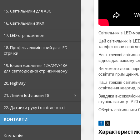
15. Світильники для АЗС
16. Світильники ЖКХ
Світильник з LED-мо
17. LED-стрічка/неон
Цей світильник із LE
та ефективне освітле
18. Профіль алюмінієвий для LED-
стрічки
Наші трекові світиль
відповідає вашому см
19. Блоки живлення 12V/24V/48V
Ви можете легко пере
для світлодіодної стрічки/неону
освітити приміщення
Наші трекові світиль
20. HighBay
освітлення квартир, 
21. Лінійні led-лампи T8
Завдяки високоякісним
ступінь захисту ІР20
22. Датчики руху і освітленості
Оберіть світильники 
КОНТАКТИ
Характеристик