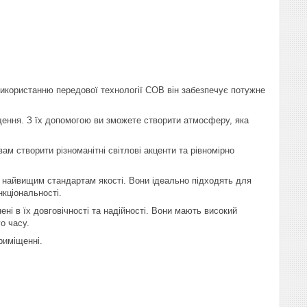
икористанню передової технології COB він забезпечує потужне
іщення. З їх допомогою ви зможете створити атмосферу, яка
 створити різноманітні світлові акценти та рівномірно
ть найвищим стандартам якості. Вони ідеально підходять для
нкціональності.
ні в їх довговічності та надійності. Вони мають високий
о часу.
риміщенні.