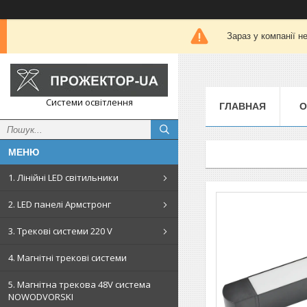
Зараз у компанії н
Системи освітлення
ГЛАВНАЯ
О
1. Лінійні LED світильники
2. LED панелі Армстронг
3. Трекові системи 220 V
4. Магнітні трекові системи
5. Магнітна трекова 48V система
NOWODVORSKI