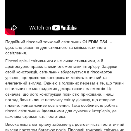
Подвійний гіпсовий точковий світильник
OLEDIM TS4
–
ідеальне рішення для стильного та мінімалістичного
освітлення.
Гіпсові врізні світильники є не лише стильними, а й
архітектурно правильними елементами інтер'єру. Завдяки
своїй конструкції, світильник вбудовується в гіпсокартон
урівень, що дозволяє створювати мінімалістичний та
елегантний вигляд. Однією з головних переваг є те, що такий
світильник не має видимих декоративних елементів. Це
означає, що його конструкція повністю прихована, і наш
погляд бачить лише невелику світну ділянку, що створює
плавне, ненав'язливе освітлення. Така особливість робить
гіпсові світильники ідеальними для сучасних інтер'єрів, де
важлива стриманість і естетика.
Висока якість матеріалу забезпечує довговічність і естетичний
вигляд протягом багатьох років. Гіпсовий точковий світильник