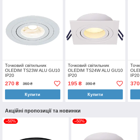
Точковий світильник
Точковий світильник
Точк
OLEDIM TS23W ALU GU10
OLEDIM TS24W ALU GU10
OLE
IP20
IP20
IP20
270
195
370
₴
₴
360 ₴
390 ₴
Купити
Купити
Акційні пропозиції та новинки
–50%
–50%