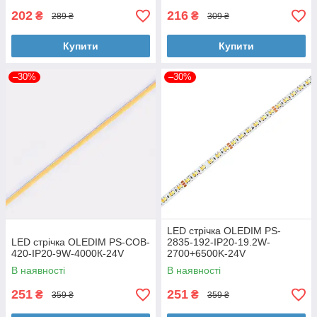
202
216
₴
₴
289 ₴
309 ₴
Купити
Купити
–30%
–30%
LED стрічка OLEDIM PS-
LED стрічка OLEDIM PS-COB-
2835-192-IP20-19.2W-
420-IP20-9W-4000К-24V
2700+6500K-24V
В наявності
В наявності
251
251
₴
₴
359 ₴
359 ₴