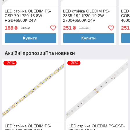
LED стрічка OLEDIM PS-
LED стрічка OLEDIM PS-
LED 
CSP-70-IP20-16.8W-
2835-192-IP20-19.2W-
COB
RGB+6500К-24V
2700+6500K-24V
400
188
251
251
₴
₴
269 ₴
359 ₴
Купити
Купити
Акційні пропозиції та новинки
–30%
–30%
LED стрічка OLEDIM PS-
LED стрічка OLEDIM PS-CSP-