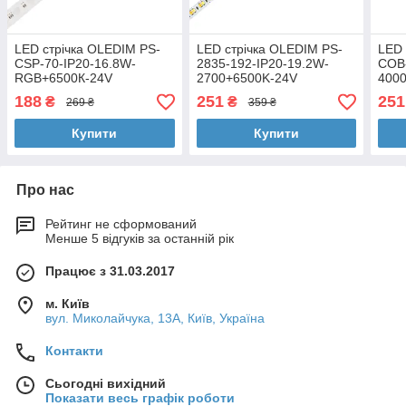
LED стрічка OLEDIM PS-
LED стрічка OLEDIM PS-
LED 
CSP-70-IP20-16.8W-
2835-192-IP20-19.2W-
COB
RGB+6500К-24V
2700+6500K-24V
400
188
251
251
₴
₴
269 ₴
359 ₴
Купити
Купити
Про нас
Рейтинг не сформований
Менше 5 відгуків за останній рік
Працює з 31.03.2017
м. Київ
вул. Миколайчука, 13А, Київ, Україна
Контакти
Сьогодні вихідний
Показати весь графік роботи