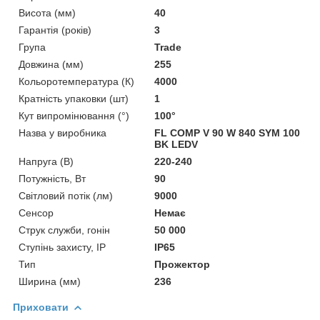
Висота (мм)
40
Гарантія (років)
3
Група
Trade
Довжина (мм)
255
Кольоротемпература (К)
4000
Кратність упаковки (шт)
1
Кут випромінювання (°)
100°
Назва у виробника
FL COMP V 90 W 840 SYM 100
BK LEDV
Напруга (В)
220-240
Потужність, Вт
90
Світловий потік (лм)
9000
Сенсор
Немає
Струк служби, гонін
50 000
Ступінь захисту, IP
IP65
Тип
Прожектор
Ширина (мм)
236
Приховати