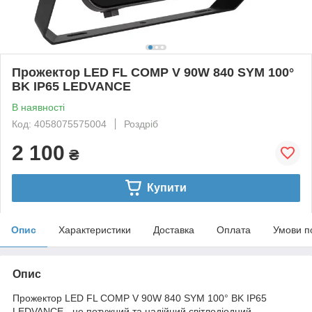
Прожектор LED FL COMP V 90W 840 SYM 100°
BK IP65 LEDVANCE
В наявності
Код: 4058075575004
Роздріб
2 100
₴
Купити
Опис
Характеристики
Доставка
Оплата
Умови п
Опис
Прожектор LED FL COMP V 90W 840 SYM 100° BK IP65
LEDVANCE - це потужний та надійний світлодіодний