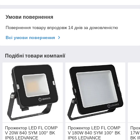
Умови повернення
Повернення товару впродовж 14 днів за домовленістю
Всі умови повернення
Подібні товари компанії
Прожектор LED FL COMP
Прожектор LED FL COMP
Прож
V 20W 840 SYM 100° BK
V 180W 840 SYM 100° BK
17W
IP65 LEDVANCE
IP65 LEDVANCE
BK 