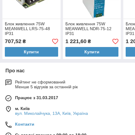
Блок живлення 75W
Блок живлення 75W
Бло
MEANWELL LRS-75-48
MEANWELL NDR-75-12
MEA
IP31
IP31
IP31
707,52
1 221,60
1 2
₴
₴
Купити
Купити
Про нас
Рейтинг не сформований
Менше 5 відгуків за останній рік
Працює з 31.03.2017
м. Київ
вул. Миколайчука, 13А, Київ, Україна
Контакти