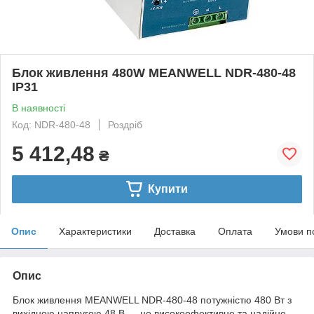
Блок живлення 480W MEANWELL NDR-480-48
IP31
В наявності
Код: NDR-480-48
Роздріб
5 412,48
₴
Купити
Опис
Характеристики
Доставка
Оплата
Умови п
Опис
Блок живлення MEANWELL NDR-480-48 потужністю 480 Вт з
вихідною напругою 48 В — це високоефективне та надійне