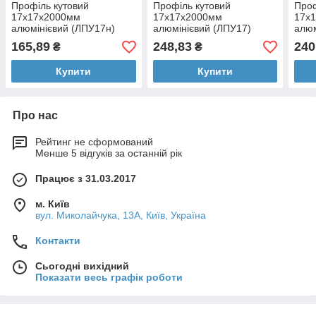
Профіль кутовий
Профіль кутовий
Про
17х17х2000мм
17х17х2000мм
17х
алюмінієвий (ЛПУ17н)
алюмінієвий (ЛПУ17)
алюм
165,89
248,83
240
₴
₴
Купити
Купити
Про нас
Рейтинг не сформований
Менше 5 відгуків за останній рік
Працює з 31.03.2017
м. Київ
вул. Миколайчука, 13А, Київ, Україна
Контакти
Сьогодні вихідний
Показати весь графік роботи