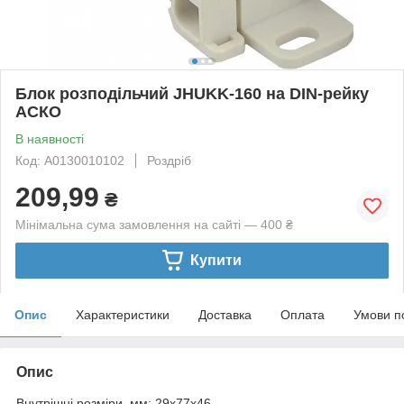
Блок розподільчий JHUKK-160 на DIN-рейку
АСКО
В наявності
Код: A0130010102
Роздріб
209,99
₴
Мінімальна сума замовлення на сайті — 400 ₴
Купити
Опис
Характеристики
Доставка
Оплата
Умови п
Опис
Внутрішні розміри, мм: 29x77x46.