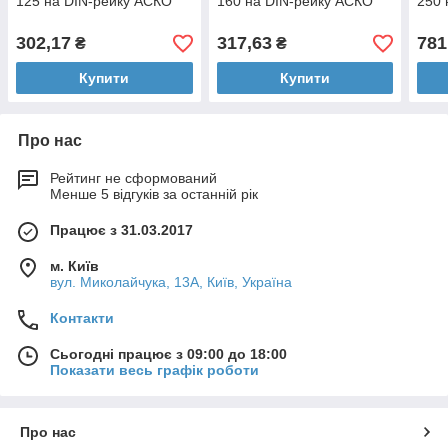
125 на DIN-рейку АСКО
160 на DIN-рейку АСКО
250 
302,17
317,63
781
₴
₴
Купити
Купити
Про нас
Рейтинг не сформований
Менше 5 відгуків за останній рік
Працює з 31.03.2017
м. Київ
вул. Миколайчука, 13А, Київ, Україна
Контакти
Сьогодні працює з 09:00 до 18:00
Показати весь графік роботи
Про нас