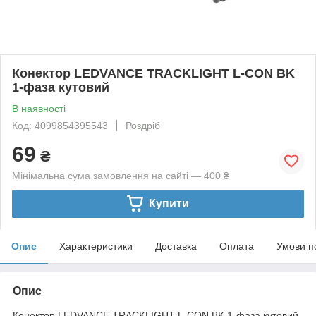
Конектор LEDVANCE TRACKLIGHT L-CON BK
1-фаза кутовий
В наявності
Код: 4099854395543
Роздріб
69
₴
Мінімальна сума замовлення на сайті — 400 ₴
Купити
Опис
Характеристики
Доставка
Оплата
Умови п
Опис
Конектор LEDVANCE TRACKLIGHT L-CON BK 1-фаза кутовий