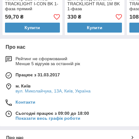
TRACKLIGHT I-CON BK 1-
TRACKLIGHT RAIL 1M BK
TRA
фаза прямий
1-фаза
фаза
59,70
330
108
₴
₴
Купити
Купити
Про нас
Рейтинг не сформований
Менше 5 відгуків за останній рік
Працює з 31.03.2017
м. Київ
вул. Миколайчука, 13А, Київ, Україна
Контакти
Сьогодні працює з 09:00 до 18:00
Показати весь графік роботи
Про нас