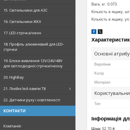
Вага, кг: 0.073.
15. Світильники для АЗС
Кількість в ящику, шт
Кількість в ящику, уп:
16. Світильники ЖКХ
17. LED-стрічка/неон
Характеристик
18. Профіль алюмінієвий для LED-
стрічки
Основні атриб
19. Блоки живлення 12V/24V/48V
Виробник
для світлодіодної стрічки/неону
Колір
20. HighBay
Матеріал
21. Лінійні led-лампи T8
Користувальни
22. Датчики руху і освітленості
Тип
КОНТАКТИ
Інформація дл
Ціна:
52,70 ₴