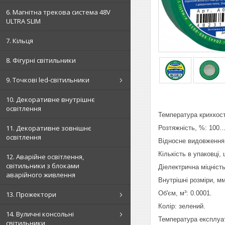
6. Магнітна трекова система 48V
ULTRA SLIM
7. Кільця
8. Фігурні світильники
9. Точкові led-світильники
10. Декоративне внутрішнє
освітлення
Температура крихкості
11. Декоративне зовнішнє
Розтяжність, %: 100..
освітлення
Відносне видовження 
Кількість в упаковці, 
12. Аварійне освітлення,
світильники з блоками
Діелектрична міцність
аварійного живлення
Внутрішні розміри, м
Об'єм, м³: 0.0001.
13. Прожектори
Колір: зелений.
14. Вуличні консольні
Температура експлуата
світильники