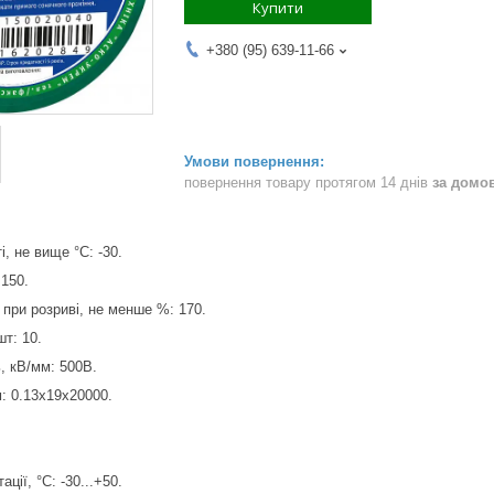
Купити
+380 (95) 639-11-66
повернення товару протягом 14 днів
за домо
, не вище °С: -30.
.150.
при розриві, не менше %: 170.
шт: 10.
, кВ/мм: 500В.
м: 0.13х19х20000.
ції, °С: -30...+50.