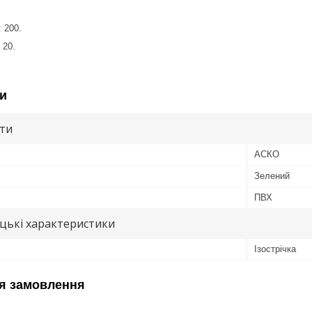
: 200.
 20.
и
ути
АСКО
Зелений
ПВХ
цькі характеристики
Ізострічка
я замовлення