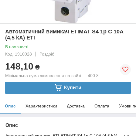
Автоматичний вимикач ETIMAT S4 1p C 10A
(4,5 kA) ETI
В наявності
Код: 1910028
Роздріб
148,10
₴
Мінімальна сума замовлення на сайті — 400 ₴
Купити
Опис
Характеристики
Доставка
Оплата
Умови п
Опис
Автоматичний вимикач ETI ETIMAT S4 1p C 10A (4,5 kA) — це