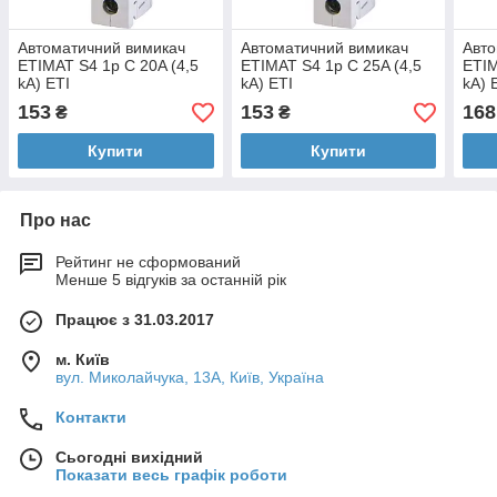
Автоматичний вимикач
Автоматичний вимикач
Авто
ETIMAT S4 1p C 20A (4,5
ETIMAT S4 1p C 25A (4,5
ETIM
kA) ETI
kA) ETI
kA) 
153
153
168
₴
₴
Купити
Купити
Про нас
Рейтинг не сформований
Менше 5 відгуків за останній рік
Працює з 31.03.2017
м. Київ
вул. Миколайчука, 13А, Київ, Україна
Контакти
Сьогодні вихідний
Показати весь графік роботи