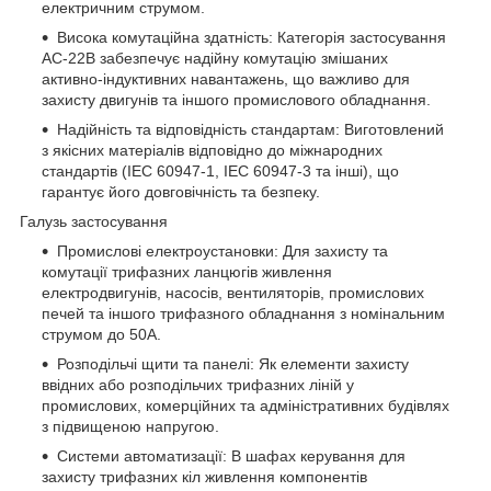
електричним струмом.
Висока комутаційна здатність: Категорія застосування
AC-22B забезпечує надійну комутацію змішаних
активно-індуктивних навантажень, що важливо для
захисту двигунів та іншого промислового обладнання.
Надійність та відповідність стандартам: Виготовлений
з якісних матеріалів відповідно до міжнародних
стандартів (IEC 60947-1, IEC 60947-3 та інші), що
гарантує його довговічність та безпеку.
Галузь застосування
Промислові електроустановки: Для захисту та
комутації трифазних ланцюгів живлення
електродвигунів, насосів, вентиляторів, промислових
печей та іншого трифазного обладнання з номінальним
струмом до 50А.
Розподільчі щити та панелі: Як елементи захисту
ввідних або розподільчих трифазних ліній у
промислових, комерційних та адміністративних будівлях
з підвищеною напругою.
Системи автоматизації: В шафах керування для
захисту трифазних кіл живлення компонентів