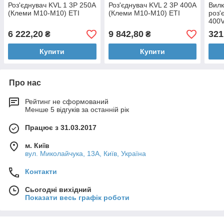
Роз'єднувач KVL 1 3P 250A
Роз'єднувач KVL 2 3P 400A
Вилк
(Клеми M10-M10) ETI
(Клеми M10-M10) ETI
роз'
400V
6 222,20
9 842,80
321
₴
₴
Купити
Купити
Про нас
Рейтинг не сформований
Менше 5 відгуків за останній рік
Працює з 31.03.2017
м. Київ
вул. Миколайчука, 13А, Київ, Україна
Контакти
Сьогодні вихідний
Показати весь графік роботи