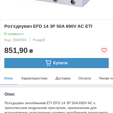
Роз'єднувач EFD 14 3P 50A 690V AC ETI
В наявності
Код: 2560004
Роздріб
851,90
₴
Купити
Опис
Характеристики
Доставка
Оплата
Умови п
Опис
Роз'єднувач запобіжників ETI EFD 14 3P 50A 690V AC є
триполюсним модульним пристроєм, призначеним для
встановлення циліндричних плавких запобіжників типорозміру