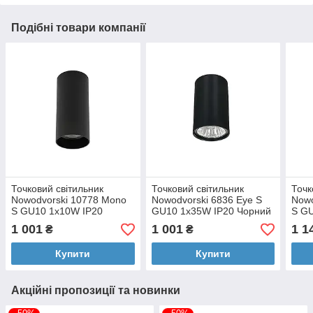
Подібні товари компанії
Точковий світильник
Точковий світильник
Точк
Nowodvorski 10778 Mono
Nowodvorski 6836 Eye S
Nowo
S GU10 1x10W IP20
GU10 1x35W IP20 Чорний
S G
Чорний
Чор
1 001
1 001
1 1
₴
₴
Купити
Купити
Акційні пропозиції та новинки