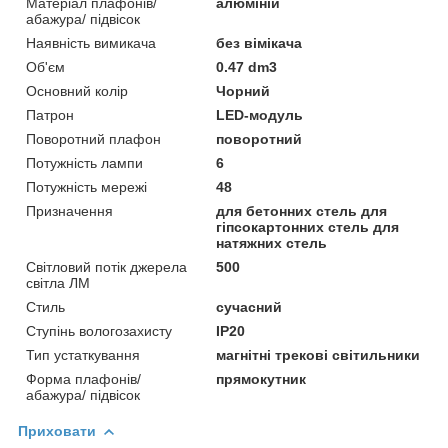
Матеріал плафонів/
алюміній
абажура/ підвісок
Наявність вимикача
без вімікача
Об'єм
0.47 dm3
Основний колір
Чорний
Патрон
LED-модуль
Поворотний плафон
поворотний
Потужність лампи
6
Потужність мережі
48
Призначення
для бетонних стель для
гіпсокартонних стель для
натяжних стель
Світловий потік джерела
500
світла ЛМ
Стиль
сучасний
Ступінь вологозахисту
IP20
Тип устаткування
магнітні трекові світильники
Форма плафонів/
прямокутник
абажура/ підвісок
Приховати