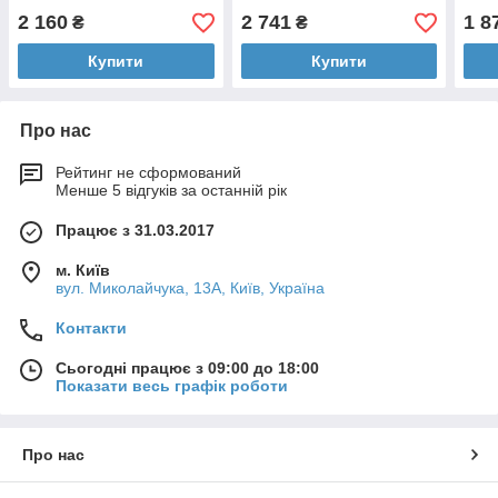
12W 3000K 1000Lm IP20
18W 3000K 1500Lm IP20
Swin
2 160
2 741
1 8
₴
₴
чорний
чорний
чор
Купити
Купити
Про нас
Рейтинг не сформований
Менше 5 відгуків за останній рік
Працює з 31.03.2017
м. Київ
вул. Миколайчука, 13А, Київ, Україна
Контакти
Сьогодні працює з 09:00 до 18:00
Показати весь графік роботи
Про нас