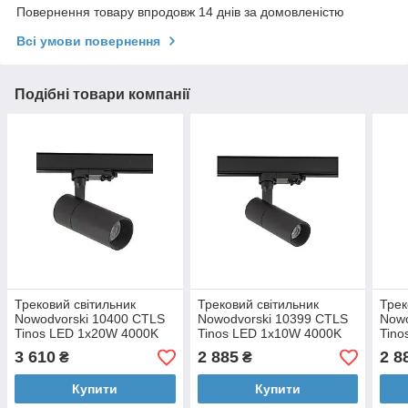
Повернення товару впродовж 14 днів за домовленістю
Всі умови повернення
Подібні товари компанії
Трековий світильник
Трековий світильник
Трек
Nowodvorski 10400 CTLS
Nowodvorski 10399 CTLS
Nowo
Tinos LED 1x20W 4000K
Tinos LED 1x10W 4000K
Tino
1900Lm IP20 Bl
980Lm IP20 Bl
950
3 610
2 885
2 8
₴
₴
Купити
Купити