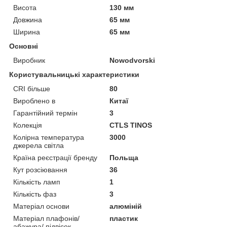
Висота
130 мм
Довжина
65 мм
Ширина
65 мм
Основні
Виробник
Nowodvorski
Користувальницькі характеристики
CRI більше
80
Вироблено в
Китаї
Гарантійний термін
3
Колекція
CTLS TINOS
Колірна температура
3000
джерела світла
Країна реєстрації бренду
Польща
Кут розсіювання
36
Кількість ламп
1
Кількість фаз
3
Матеріал основи
алюміній
Матеріал плафонів/
пластик
абажура/ підвісок