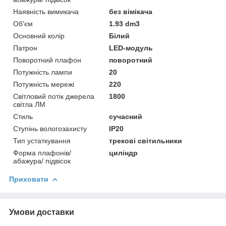
Наявність вимикача
без вімікача
Об'єм
1.93 dm3
Основний колір
Білий
Патрон
LED-модуль
Поворотний плафон
поворотний
Потужність лампи
20
Потужність мережі
220
Світловий потік джерела
1800
світла ЛМ
Стиль
сучасний
Ступінь вологозахисту
IP20
Тип устаткування
трекові світильники
Форма плафонів/
циліндр
абажура/ підвісок
Приховати
Умови доставки