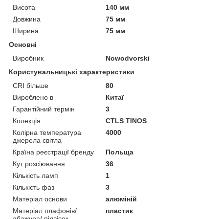
Висота
140 мм
Довжина
75 мм
Ширина
75 мм
Основні
Виробник
Nowodvorski
Користувальницькі характеристики
CRI більше
80
Вироблено в
Китаї
Гарантійний термін
3
Колекція
CTLS TINOS
Колірна температура
4000
джерела світла
Країна реєстрації бренду
Польща
Кут розсіювання
36
Кількість ламп
1
Кількість фаз
3
Матеріал основи
алюміній
Матеріал плафонів/
пластик
абажура/ підвісок