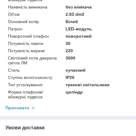
Наявність вимикача
без вімікача
Об'єм
2.83 dm3
Основний колір
Білий
Патрон
LED-модуль
Поворотний плафон
поворотний
Потужність лампи
30
Потужність мережі
220
Світловий потік джерела
3000
світла ЛМ
Стиль
сучасний
Ступінь вологозахисту
IP20
Тип устаткування
трекові світильники
Форма плафонів/
циліндр
абажура/ підвісок
Приховати
Умови доставки