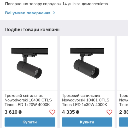
Повернення товару впродовж 14 днів за домовленістю
Всі умови повернення
Подібні товари компанії
Трековий світильник
Трековий світильник
Трек
Nowodvorski 10400 CTLS
Nowodvorski 10401 CTLS
Nowo
Tinos LED 1x20W 4000K
Tinos LED 1x30W 4000K
Tino
1900Lm IP20 Bl
2900Lm IP20 Bl
950
3 610
4 335
2 8
₴
₴
Купити
Купити