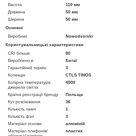
Висота
110 мм
Довжина
50 мм
Ширина
50 мм
Основні
Виробник
Nowodvorski
Користувальницькі характеристики
CRI більше
80
Вироблено в
Китаї
Гарантійний термін
3
Колекція
CTLS TINOS
Колірна температура
4000
джерела світла
Країна реєстрації бренду
Польща
Кут розсіювання
36
Кількість ламп
1
Кількість фаз
3
Матеріал основи
алюміній
Матеріал плафонів/
пластик
абажура/ підвісок