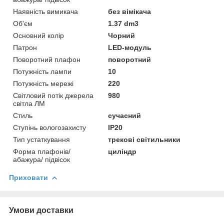
Наявність вимикача
без вімікача
Об'єм
1.37 dm3
Основний колір
Чорний
Патрон
LED-модуль
Поворотний плафон
поворотний
Потужність лампи
10
Потужність мережі
220
Світловий потік джерела
980
світла ЛМ
Стиль
сучасний
Ступінь вологозахисту
IP20
Тип устаткування
трекові світильники
Форма плафонів/
циліндр
абажура/ підвісок
Приховати
Умови доставки