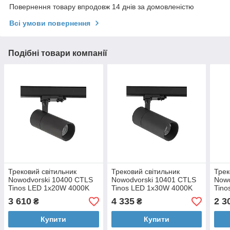
Повернення товару впродовж 14 днів за домовленістю
Всі умови повернення
Подібні товари компанії
Трековий світильник
Трековий світильник
Трек
Nowodvorski 10400 CTLS
Nowodvorski 10401 CTLS
Nowo
Tinos LED 1x20W 4000K
Tinos LED 1x30W 4000K
Tino
1900Lm IP20 Bl
2900Lm IP20 Bl
980L
3 610
4 335
2 3
₴
₴
Купити
Купити