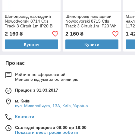
Шинопровід накладний
Шинопровід накладний
Магн
Nowodvorski 8714 Ctls
Nowodvorski 8715 Ctls
накл
Track 3 Cirtuit 1m IP20 Bl
Track 3 Cirtuit 1m IP20 Wh
117
1м I
2 160
2 160
1 4
₴
₴
Купити
Купити
Про нас
Рейтинг не сформований
Менше 5 відгуків за останній рік
Працює з 31.03.2017
м. Київ
вул. Миколайчука, 13А, Київ, Україна
Контакти
Сьогодні працює з 09:00 до 18:00
Показати весь графік роботи