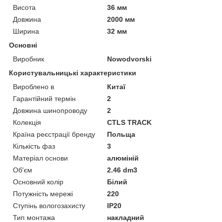
Висота
36 мм
Довжина
2000 мм
Ширина
32 мм
Основні
Виробник
Nowodvorski
Користувальницькі характеристики
Вироблено в
Китаї
Гарантійний термін
2
Довжина шинопроводу
2
Колекція
CTLS TRACK
Країна реєстрації бренду
Польща
Кількість фаз
3
Матеріал основи
алюміній
Об'єм
2.46 dm3
Основний колір
Білий
Потужність мережі
220
Ступінь вологозахисту
IP20
Тип монтажа
накладний