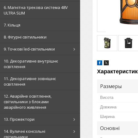
6. Магнітна трекова система 48V
ULTRA SLIM
7. Кільця
8. Фігурні світильники
9. Точкові led-світильники
10. Декоративне внутрішнє
освітлення
Характеристик
11. Декоративне зовнішнє
освітлення
Размеры
12. Аварійне освітлення,
Висота
світильники з блоками
аварійного живлення
Довжина
Ширина
13. Прожектори
Основні
14. Вуличні консольні
світильники