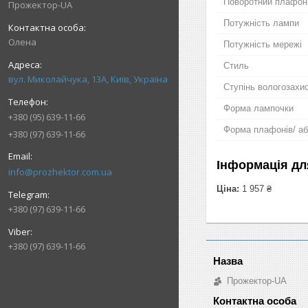
Поворотний плафон
Прожектор-UA
Потужність лампи
Олена
Потужність мережі
Стиль
вул. Миколайчука, 13А, Київ, Україна
Ступінь вологозахи
Форма лампочки
+380 (95) 639-11-66
Форма плафонів/ аб
+380 (97) 639-11-66
Інформація дл
info@prozhektor.com.ua
Ціна:
1 957 ₴
+380 (97) 639-11-66
+380 (97) 639-11-66
Прожектор-UA