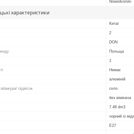
Nowodvorski
цькі характеристики
Китаї
2
DON
ренду
Польща
1
ті
Немає
алюміній
абажура/ підвісок
скло
без вімікача
7.48 dm3
чорний із мі
E27