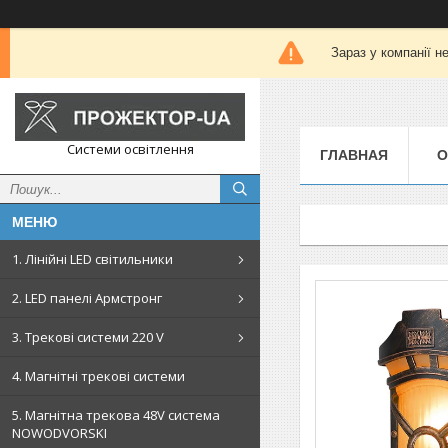
Зараз у компанії н
Системи освітлення
ГЛАВНАЯ
О
1. Лінійні LED світильники
2. LED панелі Армстронг
3. Трекові системи 220 V
4. Магнітні трекові системи
5. Магнітна трекова 48V система
NOWODVORSKI