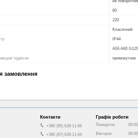
не поворотни
60
220
Класичний
сту
IP44
A55 A60 G125
ажура/ підвісок
прямокутник
я замовлення
Графік роботи
Понеділок
09:00
+380 (95) 639-11-66
Вівторок
09:00
+380 (97) 639-11-66