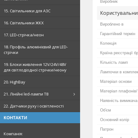
Виробник
15. Світильники для АЗС
Користувальни
16. Світильники ЖКХ
Вироблено в
Гарантійний термін
17. LED-стрічка/неон
Колекція
18. Профіль алюмінієвий для LED-
стрічки
Країна реєстрації б
Кількість ламп
19. Блоки живлення 12V/24V/48V
для світлодіодної стрічки/неону
Лампочки в комплек
Матеріал основи
20. HighBay
Матеріал плафонів/ 
21. Лінійні led-лампи T8
Наявність вимикача
22. Датчики руху і освітленості
Об'єм
КОНТАКТИ
Основний колір
Патрон