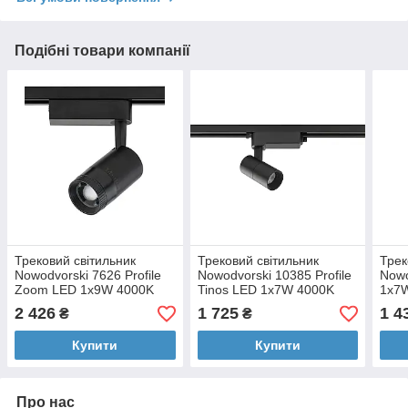
Подібні товари компанії
Трековий світильник
Трековий світильник
Трек
Nowodvorski 7626 Profile
Nowodvorski 10385 Profile
Nowo
Zoom LED 1x9W 4000K
Tinos LED 1x7W 4000K
1x7
600Lm IP20 чорний
550Lm IP20 чорний
біли
2 426
1 725
1 4
₴
₴
Купити
Купити
Про нас