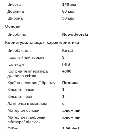
Висота
140 мм
Довжина
80 мм
Ширина
50 мм
Основні
Виробник
Nowodvorski
Користувальницькі характеристики
Вироблено в
Китаї
Гарантійний термін
3
Колекція
IRIS
Колірна температура
4000
джерела світла
Країна реєстрації бренду
Польща
Кількість ламп
1
Кількість фаз
1
Лампочки в комплекті
є
Матеріал основи
алюміній
Матеріал плафонів/
алюміній
абажура/ підвісок
Об'єм
1.09 dm3