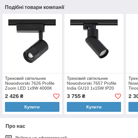
Подібні товари компанії
Трековий світильник
Трековий світильник
Трек
Nowodvorski 7626 Profile
Nowodvorski 7657 Profile
Nowo
Zoom LED 1x9W 4000K
India GU10 1x15W IP20
Tino
600Lm IP20 чорний
чорний
980L
2 426
3 755
2 3
₴
₴
Купити
Купити
Про нас
Рейтинг не сформований