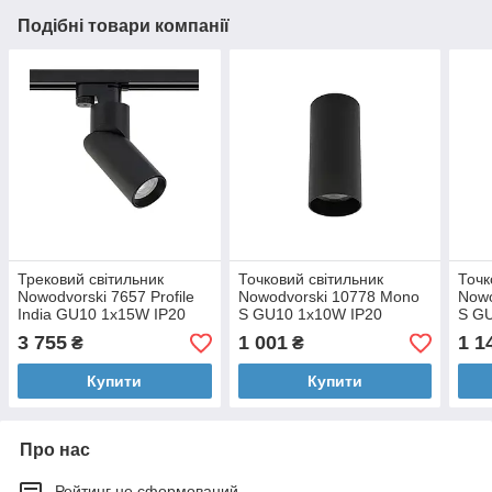
Подібні товари компанії
Трековий світильник
Точковий світильник
Точк
Nowodvorski 7657 Profile
Nowodvorski 10778 Mono
Nowo
India GU10 1x15W IP20
S GU10 1x10W IP20
S G
чорний
Чорний
Чор
3 755
1 001
1 1
₴
₴
Купити
Купити
Про нас
Рейтинг не сформований