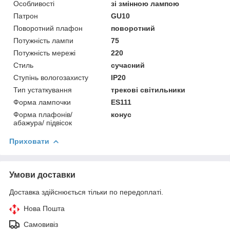
Особливості
зі змінною лампою
Патрон
GU10
Поворотний плафон
поворотний
Потужність лампи
75
Потужність мережі
220
Стиль
сучасний
Ступінь вологозахисту
IP20
Тип устаткування
трекові світильники
Форма лампочки
ES111
Форма плафонів/
конус
абажура/ підвісок
Приховати
Умови доставки
Доставка здійснюється тільки по передоплаті.
Нова Пошта
Самовивіз