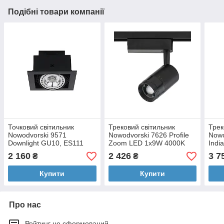
Подібні товари компанії
Точковий світильник
Трековий світильник
Трек
Nowodvorski 9571
Nowodvorski 7626 Profile
Nowo
Downlight GU10, ES111
Zoom LED 1x9W 4000K
Indi
1x15W IP20 Чорний
600Lm IP20 чорний
чор
2 160
2 426
3 7
₴
₴
Купити
Купити
Про нас
Рейтинг не сформований