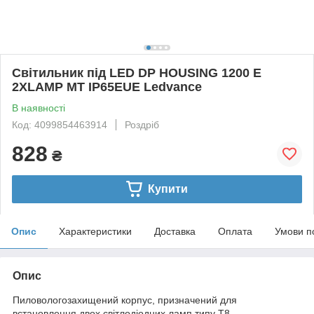
Світильник під LED DP HOUSING 1200 E
2XLAMP MT IP65EUE Ledvance
В наявності
Код: 4099854463914
Роздріб
828
₴
Купити
Опис
Характеристики
Доставка
Оплата
Умови п
Опис
Пиловологозахищений корпус, призначений для
встановлення двох світлодіодних ламп типу T8.