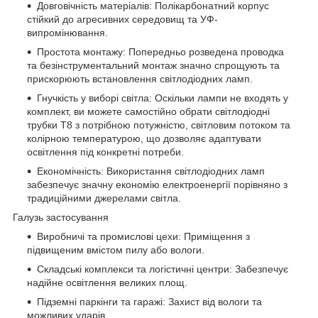
Довговічність матеріалів: Полікарбонатний корпус
стійкий до агресивних середовищ та УФ-
випромінювання.
Простота монтажу: Попередньо розведена проводка
та безінструментальний монтаж значно спрощують та
прискорюють встановлення світлодіодних ламп.
Гнучкість у виборі світла: Оскільки лампи не входять у
комплект, ви можете самостійно обрати світлодіодні
трубки T8 з потрібною потужністю, світловим потоком та
колірною температурою, що дозволяє адаптувати
освітлення під конкретні потреби.
Економічність: Використання світлодіодних ламп
забезпечує значну економію електроенергії порівняно з
традиційними джерелами світла.
Галузь застосування
Виробничі та промислові цехи: Приміщення з
підвищеним вмістом пилу або вологи.
Складські комплекси та логістичні центри: Забезпечує
надійне освітлення великих площ.
Підземні паркінги та гаражі: Захист від вологи та
можливих ударів.