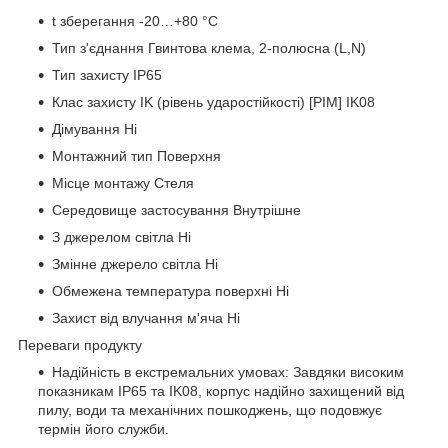
t зберегання -20…+80 °C
Тип з'єднання Гвинтова клема, 2-полюсна (L,N)
Тип захисту IP65
Клас захисту IK (рівень ударостійкості) [PIM] IK08
Дімування Ні
Монтажний тип Поверхня
Місце монтажу Стеля
Середовище застосування Внутрішне
З джерелом світла Ні
Змінне джерело світла Ні
Обмежена температура поверхні Ні
Захист від влучання м'яча Ні
Переваги продукту
Надійність в екстремальних умовах: Завдяки високим
показникам IP65 та IK08, корпус надійно захищений від
пилу, води та механічних пошкоджень, що подовжує
термін його служби.