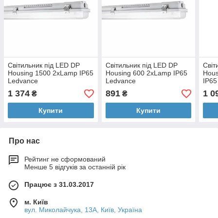
Світильник під LED DP
Світильник під LED DP
Світ
Housing 1500 2xLamp IP65
Housing 600 2xLamp IP65
Hous
Ledvance
Ledvance
IP65
1 374
891
1 0
₴
₴
Купити
Купити
Про нас
Рейтинг не сформований
Менше 5 відгуків за останній рік
Працює з 31.03.2017
м. Київ
вул. Миколайчука, 13А, Київ, Україна