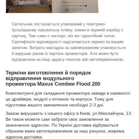
Світильник постачається упакований у повітряно-
бульбашкову пакувальну плівку, кожен в окремій коробці з
картону. Там само є паспорт, він же гарантійний талон.
Сертифікати відповідності надсилаються окремо за вашим
запитом. Витрата накладна за замовчуванням упаковується
й вирушає разом із партією прожекторів. Але може бути
відправлена на іншу адресу поштою або автоперевізником.
Терміни виготовлення й порядок
відправлення модульного
прожектора
Maxus Combee Flood 200
Комплектуючі для складання прожектора завжди в наявності:
це драйвери, модулі з оптикою та корпуси. Тому для
підготовки вашого замовлення необхідні 2-3 дні.
Закази вирушають з нашого офісу в Києві, ул.Міколайчука, 13.
Ви також можете самі забрати своє замовлення за
зазначеною адресою. По Україні доставка відбувається
обраним вами автоперевізником за наш рахунок, зокрема
адресна доставка.