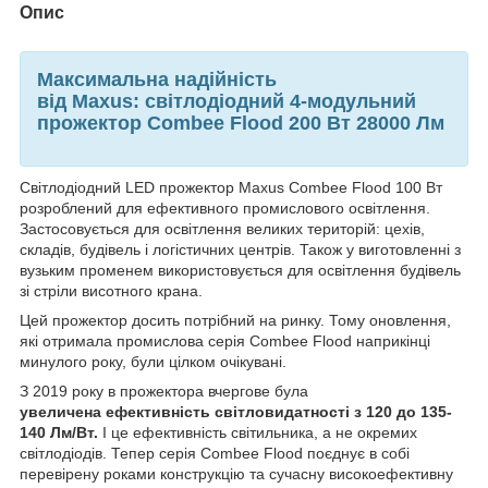
Опис
Максимальна надійність
від Maxus: світлодіодний 4-модульний
прожектор Combee Flood 200 Вт 28000 Лм
Світлодіодний LED прожектор Maxus Combee Flood 100 Вт
розроблений для ефективного промислового освітлення.
Застосовується для освітлення великих територій: цехів,
складів, будівель і логістичних центрів. Також у виготовленні з
вузьким променем використовується для освітлення будівель
зі стріли висотного крана.
Цей прожектор досить потрібний на ринку. Тому оновлення,
які отримала промислова серія Combee Flood наприкінці
минулого року, були цілком очікувані.
З 2019 року в прожектора вчергове була
увеличена ефективність світловидатності з 120 до 135-
140 Лм/Вт.
І це ефективність світильника, а не окремих
світлодіодів. Тепер серія Combee Flood поєднує в собі
перевірену роками конструкцію та сучасну високоефективну