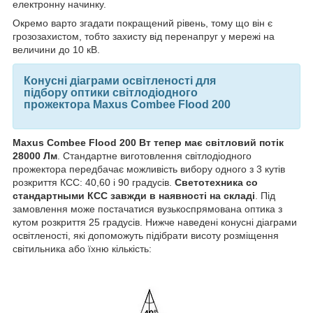
електронну начинку.
Окремо варто згадати покращений рівень, тому що він є
грозозахистом, тобто захисту від перенапруг у мережі на
величини до 10 кВ.
Конусні діаграми освітленості для
підбору оптики світлодіодного
прожектора
Maxus Combee Flood 200
Maxus Combee Flood 200 Вт тепер має світловий потік
28000 Лм
. Стандартне виготовлення світлодіодного
прожектора передбачає можливість вибору одного з 3 кутів
розкриття КСС: 40,60 і 90 градусів.
Светотехника со
стандартными КСС завжди в наявності на складі
. Під
замовлення може постачатися вузькоспрямована оптика з
кутом розкриття 25 градусів. Нижче наведені конусні діаграми
освітленості, які допоможуть підібрати висоту розміщення
світильника або їхню кількість: