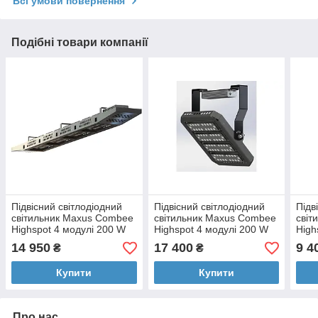
Всі умови повернення
Подібні товари компанії
Підвісний світлодіодний
Підвісний світлодіодний
Підв
світильник Maxus Combee
світильник Maxus Combee
світ
Highspot 4 модулі 200 W
Highspot 4 модулі 200 W
High
28000 Lm 5000 К IP68
28000 Lm 5000 К IP68
1400
14 950
17 400
9 4
₴
₴
Купити
Купити
Про нас