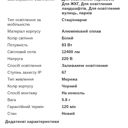
Для ЖКГ, Для освітлення
ландшафтів, Для освітлення
вулиць, парків
Тип освітлення за
Стаціонарне
мобільністю
Матеріал корпусу
Алюмінієвий сплав
Колір світіння
Білий
Потужність
83 Вт
Світловий потік
12400 лм
Напруга
220 В
Спосіб освітлення
Заливаюче освітлення
Ступінь захисту IP
67
Тип живлення
Мережа
Колір корпусу
Чорний
Спосіб монтажу
На консоль
Вага
5.8 г
Гарантійний термін
120 міс
Стан
Новий
Додаткові характеристики