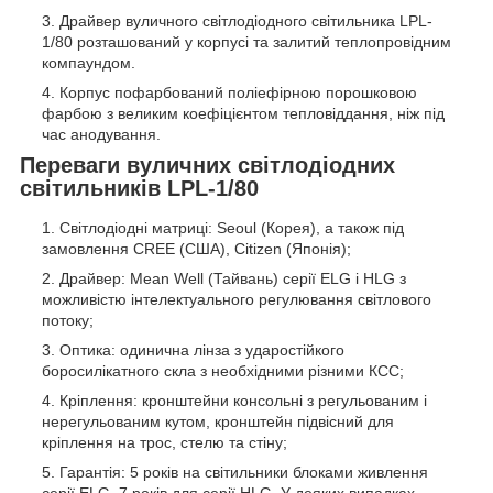
Драйвер вуличного світлодіодного світильника LPL-
1/80 розташований у корпусі та залитий теплопровідним
компаундом.
Корпус пофарбований поліефірною порошковою
фарбою з великим коефіцієнтом тепловіддання, ніж під
час анодування.
Переваги вуличних світлодіодних
світильників LPL-1/80
Світлодіодні матриці: Seoul (Корея), а також під
замовлення CREE (США), Citizen (Японія);
Драйвер: Mean Well (Тайвань) серії ELG і HLG з
можливістю інтелектуального регулювання світлового
потоку;
Оптика: одинична лінза з ударостійкого
боросилікатного скла з необхідними різними КСС;
Кріплення: кронштейни консольні з регульованим і
нерегульованим кутом, кронштейн підвісний для
кріплення на трос, стелю та стіну;
Гарантія: 5 років на світильники блоками живлення
серії ELG, 7 років для серії HLG. У деяких випадках