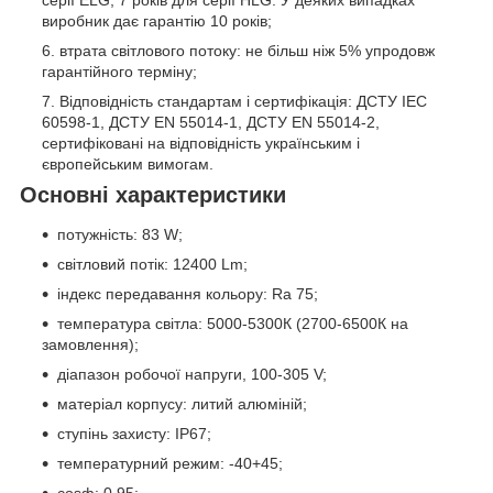
виробник дає гарантію 10 років;
втрата світлового потоку: не більш ніж 5% упродовж
гарантійного терміну;
Відповідність стандартам і сертифікація: ДСТУ IEC
60598-1, ДСТУ EN 55014-1, ДСТУ EN 55014-2,
сертифіковані на відповідність українським і
європейським вимогам.
Основні характеристики
потужність: 83 W;
світловий потік: 12400 Lm;
індекс передавання кольору: Ra 75;
температура світла: 5000-5300К (2700-6500К на
замовлення);
діапазон робочої напруги, 100-305 V;
матеріал корпусу: литий алюміній;
ступінь захисту: IP67;
температурний режим: -40+45;
cosф: 0,95;