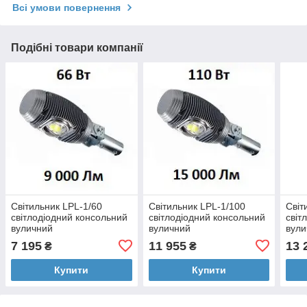
Всі умови повернення
Подібні товари компанії
Світильник LPL-1/60
Світильник LPL-1/100
Світ
світлодіодний консольний
світлодіодний консольний
світ
вуличний
вуличний
вули
7 195
11 955
13 
₴
₴
Купити
Купити