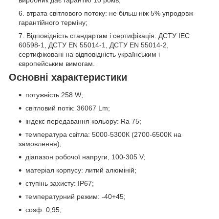
втрата світлового потоку: не більш ніж 5% упродовж
гарантійного терміну;
Відповідність стандартам і сертифікація: ДСТУ IEC
60598-1, ДСТУ EN 55014-1, ДСТУ EN 55014-2,
сертифіковані на відповідність українським і
європейським вимогам.
Основні характеристики
потужність 258 W;
світловий потік: 36067 Lm;
індекс передавання кольору: Ra 75;
температура світла: 5000-5300К (2700-6500К на
замовлення);
діапазон робочої напруги, 100-305 V;
матеріал корпусу: литий алюміній;
ступінь захисту: IP67;
температурний режим: -40+45;
cosф: 0,95;