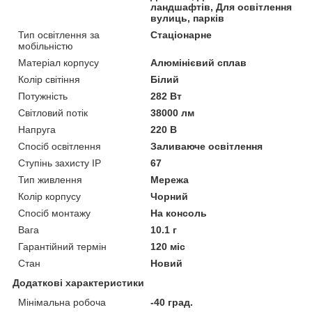
ландшафтів, Для освітлення
вулиць, парків
Тип освітлення за
Стаціонарне
мобільністю
Матеріал корпусу
Алюмінієвий сплав
Колір світіння
Білий
Потужність
282 Вт
Світловий потік
38000 лм
Напруга
220 В
Спосіб освітлення
Заливаюче освітлення
Ступінь захисту IP
67
Тип живлення
Мережа
Колір корпусу
Чорний
Спосіб монтажу
На консоль
Вага
10.1 г
Гарантійний термін
120 міс
Стан
Новий
Додаткові характеристики
Мінімальна робоча
-40 град.