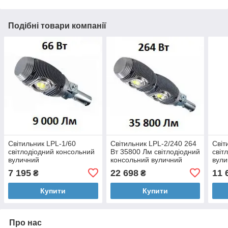
Подібні товари компанії
Світильник LPL-1/60
Світильник LPL-2/240 264
Світ
світлодіодний консольний
Вт 35800 Лм світлодіодний
світ
вуличний
консольний вуличний
вули
7 195
22 698
11 
₴
₴
Купити
Купити
Про нас