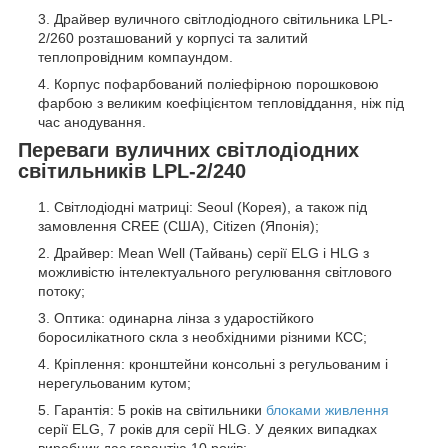
Драйвер вуличного світлодіодного світильника LPL-
2/260 розташований у корпусі та залитий
теплопровідним компаундом.
Корпус пофарбований поліефірною порошковою
фарбою з великим коефіцієнтом тепловіддання, ніж під
час анодування.
Переваги вуличних світлодіодних
світильників LPL-2/240
Світлодіодні матриці: Seoul (Корея), а також під
замовлення CREE (США), Citizen (Японія);
Драйвер: Mean Well (Тайвань) серії ELG і HLG з
можливістю інтелектуального регулювання світлового
потоку;
Оптика: одинарна лінза з ударостійкого
боросилікатного скла з необхідними різними КСС;
Кріплення: кронштейни консольні з регульованим і
нерегульованим кутом;
Гарантія: 5 років на світильники
блоками живлення
серії ELG, 7 років для серії HLG. У деяких випадках
виробник дає гарантію 10 років;