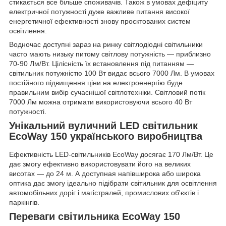
стикається все більше споживачів. Також в умовах дефіциту
електричної потужності дуже важливе питання високої
енергетичної ефективності знову проєктованих систем
освітлення.
Водночас доступні зараз на ринку світлодіодні світильники
часто мають низьку питому світлову потужність — приблизно
70-90 Лм/Вт. Цілісність їх встановлення під питанням —
світильник потужністю 100 Вт видає всього 7000 Лм. В умовах
постійного підвищення ціни на електроенергію буде
правильним вибір сучаснішої світлотехніки. Світловий потік
7000 Лм можна отримати використовуючи всього 40 Вт
потужності.
Унікальний вуличний LED світильник
EcoWay 150 українського виробництва
Ефективність LED-світильників EcoWay досягає 170 Лм/Вт. Це
дає змогу ефективно використовувати його на великих
висотах — до 24 м. А доступная напівширока або широка
оптика дає змогу ідеально підібрати світильник для освітлення
автомобільних доріг і магістралей, промислових об'єктів і
паркінгів.
Переваги світильника EcoWay 150