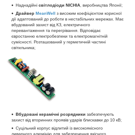
Наднадійні
світлодіоди NICHIA
, виробництва Японії;
Драйвер
MeanWell
з високим коефіцієнтом корисної
дії адаптований до роботи в нестабільних мережах. Має
вбудований захист від КЗ, електричного
перевантаження та перегрівання. Відповідає
євростанню електробезпеки та електромагнітній
сумісності. Розташований у герметичній частині
світильника;
Вбудовані керамічні розрядники
забезпечують
захист від вторинних проявів ударів блискавки до 10 кВ;
Суцільний корпус відлитий із високоякісного
ливарного алюмінію для забезпечення якісного