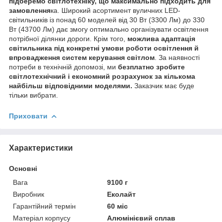
підберемо світлотехніку, що максимально підходить для
замовлення
ка. Широкий асортимент вуличних LED-
світильників із понад 60 моделей від 30 Вт (3300 Лм) до 330
Вт (43700 Лм) дає змогу оптимально організувати освітлення
потрібної ділянки дороги. Крім того,
можлива адаптація
світильника під конкретні умови роботи освітлення й
впровадження систем керування світлом
. За наявності
потреби в технічній допомозі, ми
безплатно зробите
світлотехнічний і економний розрахунок за кількома
найбільш відповідними моделями.
Заказчик має буде
тільки вибрати.
Приховати
Характеристики
Основні
Вага
9100 г
Виробник
Еколайт
Гарантійний термін
60 міс
Матеріал корпусу
Алюмінієвий сплав