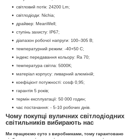
світловий потік: 24200 Lm;
світлодіоди: Nichia;
драйвер: MeanWell;
ступінь захисту: IP67;
діапазон робочої напруги: 100–305 В;
температурний режим: -40+50 С;
індекс передавання кольору: Ra 70;
температура світла: 5000К;
матеріал корпусу: ливарний алюміній;
коефіцієнт потужності: cosф 0,95;
гарантія 5 років;
термін експлуатації: 50 000 годин;
час постачання: - 5-10 робочих днів.
Чому покупці вуличних світлодіодних
світильників вибирають нас
Ми працюємо суто з виробниками, тому гарантовано