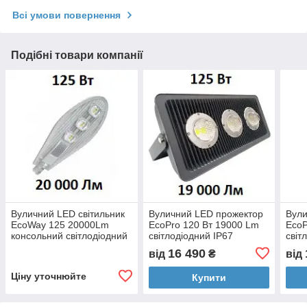
Всі умови повернення
Подібні товари компанії
Вуличний LED світильник
Вуличний LED прожектор
Вули
EcoWay 125 20000Lm
EcoPro 120 Вт 19000 Lm
EcoP
консольний світлодіодний
світлодіодний IP67
світ
16 490
від
₴
від
Ціну уточнюйте
Купити