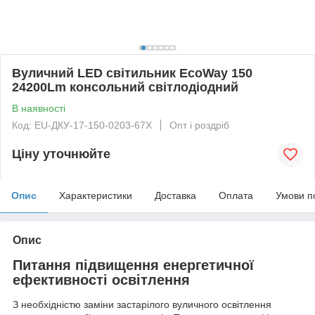
Вуличний LED світильник EcoWay 150
24200Lm консольний світлодіодний
В наявності
Код: EU-ДКУ-17-150-0203-67X
Опт і роздріб
Ціну уточнюйте
Опис
Характеристики
Доставка
Оплата
Умови п
Опис
Питання підвищення енергетичної
ефективності освітлення
З необхідністю заміни застарілого вуличного освітлення