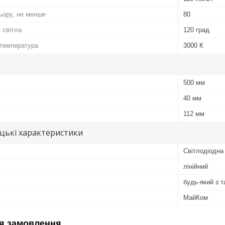
льору, не менше
80
 світла
120 град.
 температура
3000 К
500 мм
40 мм
112 мм
цькі характеристики
Світлодіодна
лінійний
будь-який з 
МайКом
я замовлення