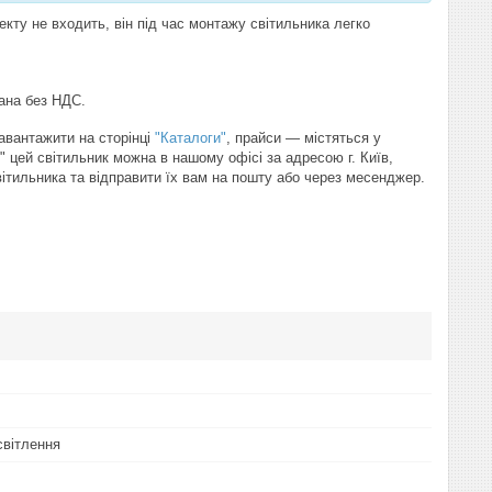
кту не входить, він під час монтажу світильника легко
зана без НДС.
завантажити на сторінці
"Каталоги"
, прайси — містяться у
" цей світильник можна в нашому офісі за адресою г. Київ,
світильника та відправити їх вам на пошту або через месенджер.
світлення