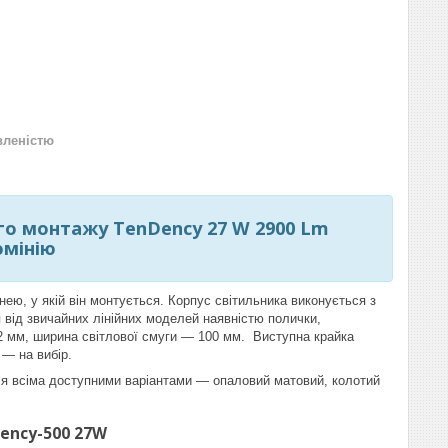
вленістю
ого монтажу TenDency 27 W 2900 Lm
юмінію
хнею, у якій він монтується. Корпус світильника виконується з
я від звичайних лінійних моделей наявністю полички,
2 мм, ширина світлової смуги — 100 мм. Виступна крайка
— на вибір.
ся всіма доступними варіантами — опаловий матовий, колотий
Dency-500 27W