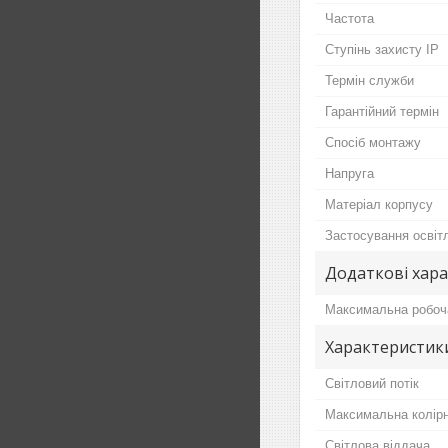
Частота
Ступінь захисту IP
Термін служби
Гарантійний термін
Спосіб монтажу
Напруга
Матеріал корпусу
Застосування освіт
Додаткові хар
Максимальна робоч
Характеристик
Світловий потік
Максимальна колір
Світлова віддача