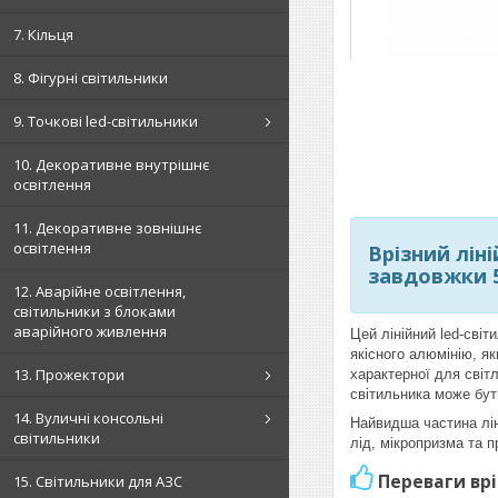
7. Кільця
8. Фігурні світильники
9. Точкові led-світильники
10. Декоративне внутрішнє
освітлення
11. Декоративне зовнішнє
освітлення
Врізний лін
завдовжки 5
12. Аварійне освітлення,
світильники з блоками
аварійного живлення
Цей лінійний led-світ
якісного алюмінію, я
13. Прожектори
характерної для світ
світильника може бут
14. Вуличні консольні
Найвидша частина лін
світильники
лід, мікропризма та п
Переваги врі
15. Світильники для АЗС