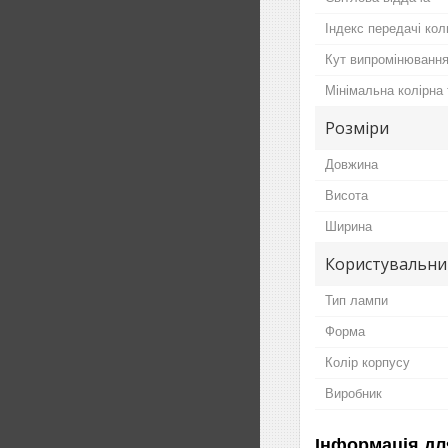
Індекс передачі ко
Кут випромінювання
Мінімальна колірна
Розміри
Довжина
Висота
Ширина
Користувальни
Тип лампи
Форма
Колір корпусу
Виробник
Інформація дл