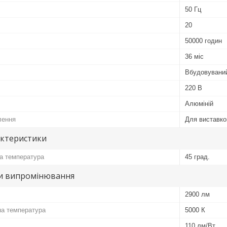
50 Гц
20
50000 годин
36 міс
Вбудовувани
220 В
Алюміній
лення
Для виставко
актеристики
а температура
45 град.
и випромінювання
2900 лм
на температура
5000 К
110 лм/Вт