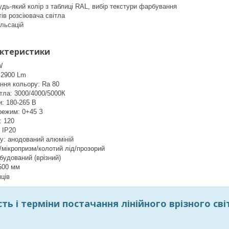
дь-який колір з таблиці RAL, вибір текстури фарбування
тів розсіювача світла
ульсацій
актеристики
W
: 2900 Lm
ння кольору: Ra 80
тла: 3000/4000/5000К
и: 180-265 В
режим: 0+45 З
: 120
: IP20
у: анодований алюміній
/мікропризм/колотий лід/прозорий
вбудований (врізний)
500 мм
яців
ть і терміни постачання лінійного врізного св