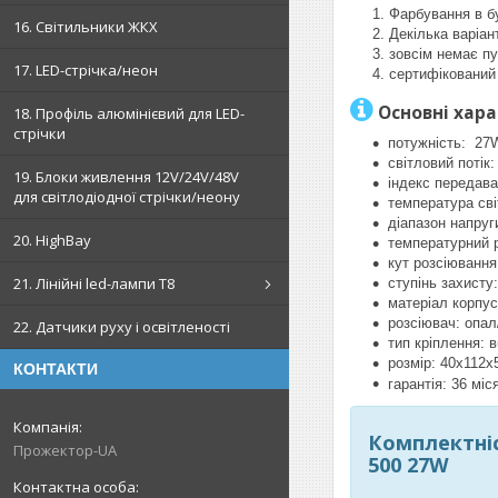
Фарбування в бу
16. Світильники ЖКХ
Декілька варіан
зовсім немає п
17. LED-стрічка/неон
сертифікований
Основні хар
18. Профіль алюмінієвий для LED-
стрічки
потужність: 27
світловий потік
19. Блоки живлення 12V/24V/48V
індекс передава
для світлодіодної стрічки/неону
температура сві
діапазон напруг
20. HighBay
температурний 
кут розсіювання
21. Лінійні led-лампи T8
ступінь захисту
матеріал корпус
розсіювач: опал
22. Датчики руху і освітленості
тип кріплення: 
розмір: 40х112х
КОНТАКТИ
гарантія: 36 міс
Комплектніс
Прожектор-UA
500 27W