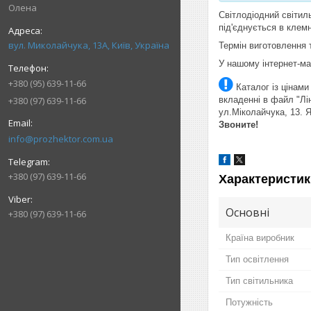
Олена
Світлодіодний світи
під'єднується в клемн
вул. Миколайчука, 13А, Київ, Україна
Термін виготовлення 
У нашому інтернет-маг
+380 (95) 639-11-66
Каталог із цінами
+380 (97) 639-11-66
вкладенні в файл "Лін
ул.Міколайчука, 13. Я
Звоните!
info@prozhektor.com.ua
+380 (97) 639-11-66
Характеристик
Основні
+380 (97) 639-11-66
Країна виробник
Тип освітлення
Тип світильника
Потужність