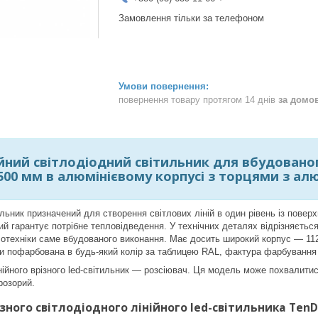
Замовлення тільки за телефоном
повернення товару протягом 14 днів
за домо
ійний світлодіодний світильник для вбудован
00 мм в алюмінієвому корпусі з торцями з ал
ильник призначений для створення світлових ліній в один рівень із повер
кий гарантує потрібне тепловідведення. У технічних деталях відрізняєтьс
лотехніки саме вбудованого виконання. Має досить широкий корпус — 11
и пофарбована в будь-який колір за таблицею RAL, фактура фарбування 
ійного врізного led-світильник — розсіювач. Ця модель може похвалити
розорий.
зного світлодіодного лінійного led-світильника Ten