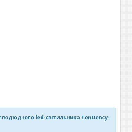
ітлодіодного led-світильника TenDency-