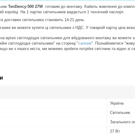
льник
TenDency-500 27W
готовим до монтажу. Кабель живлення до компле
ій коробці. На 1 партію світильників видається 1 технічний паспорт.
та доставки світильника становить 14-21 день.
азині ви можете купити ці світильники з НДС. У товарній картці ціна вка
 на врізні світлодіодні світильники для вбудованого монтажу ви можете 
ійні світлодіодні світильники" на сторінці "
салони
". Познайомитися "живу
кщо ви з іншого міста, ми можемо зробити потрібні світлини та відео зі 
и
Україна
Світильник
Загального о
27 Вт