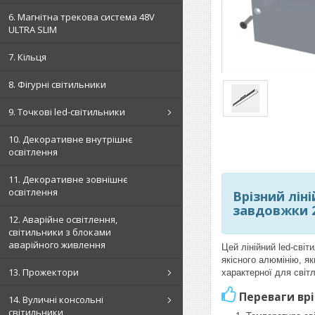
6. Магнітна трекова система 48V
ULTRA SLIM
7. Кільця
8. Фігурні світильники
9. Точкові led-світильники
10. Декоративне внутрішнє
освітлення
11. Декоративне зовнішнє
освітлення
Врізний лін
завдовжки 2
12. Аварійне освітлення,
світильники з блоками
аварійного живлення
Цей лінійний led-світ
якісного алюмінію, я
13. Прожектори
характерної для світ
Переваги врі
14. Вуличні консольні
світильники