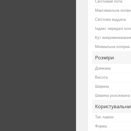
Світловий потік
Максимальна колір
Світлова віддача
Індекс передачі ко
Кут випромінювання
Мінімальна колірна
Розміри
Довжина
Висота
Ширина
Ширина розсіювача
Користувальни
Тип лампи
Форма