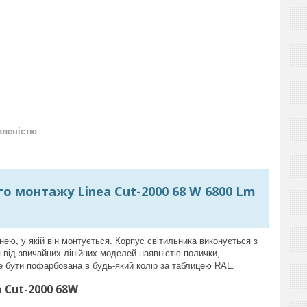
вленістю
о монтажу Linea Cut-2000 68 W 6800 Lm
хнею, у якій він монтується. Корпус світильника виконується з
я від звичайних лінійних моделей наявністю полички,
е бути пофарбована в будь-який колір за таблицею RAL.
a Cut-2000 68W