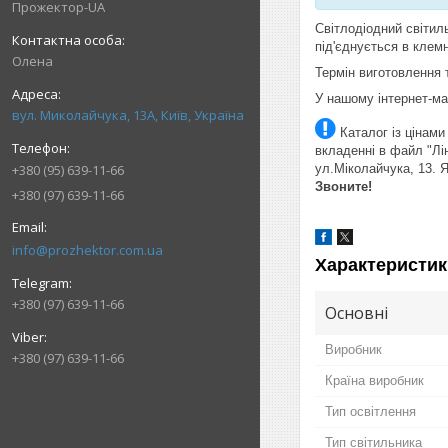
Прожектор-UA
Світлодіодний світи
під'єднується в клемн
Олена
Термін виготовлення 
У нашому інтернет-ма
вул. Миколайчука, 13А, Київ, Україна
Каталог із цінами
вкладенні в файл "Лін
+380 (95) 639-11-66
ул.Міколайчука, 13. Я
Звоните!
+380 (97) 639-11-66
info@prozhektor.com.ua
Характеристик
+380 (97) 639-11-66
Основні
Виробник
+380 (97) 639-11-66
Країна виробник
Тип освітлення
Тип світильника