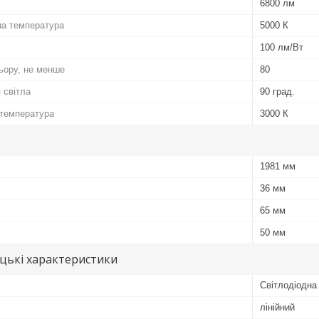
6800 лм
на температура
5000 К
100 лм/Вт
льору, не менше
80
 світла
90 град.
 температура
3000 К
1981 мм
36 мм
65 мм
50 мм
цькі характеристики
Світлодіодна
лінійний