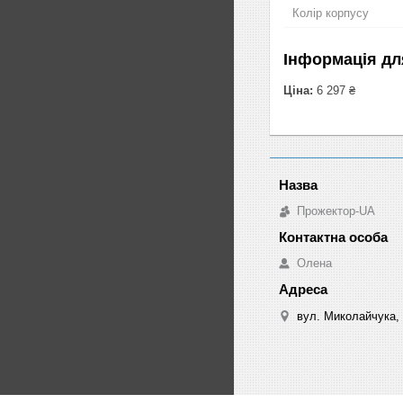
Колір корпусу
Інформація дл
Ціна:
6 297 ₴
Прожектор-UA
Олена
вул. Миколайчука, 