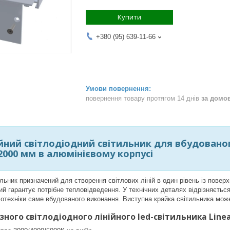
Купити
+380 (95) 639-11-66
повернення товару протягом 14 днів
за домо
ійний світлодіодний світильник для вбудованог
000 мм в алюмінієвому корпусі
ильник призначений для створення світлових ліній в один рівень із повер
кий гарантує потрібне тепловідведення. У технічних деталях відрізняєтьс
лотехніки саме вбудованого виконання. Виступна крайка світильника мож
зного світлодіодного лінійного led-світильника Line