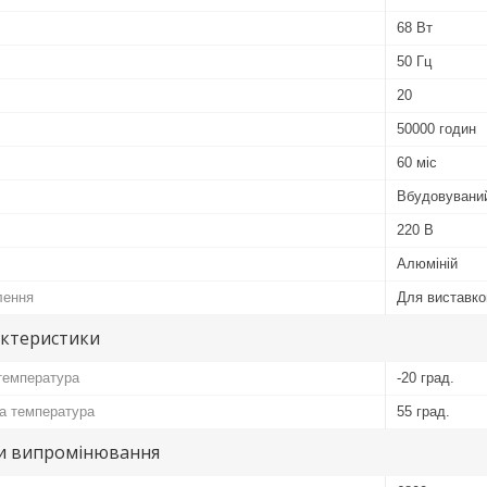
68 Вт
50 Гц
20
50000 годин
60 міс
Вбудовувани
220 В
Алюміній
лення
Для виставко
актеристики
температура
-20 град.
а температура
55 град.
и випромінювання