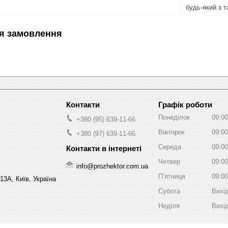
будь-який з 
я замовлення
Графік роботи
Понеділок
09:00
+380 (95) 639-11-66
Вівторок
09:00
+380 (97) 639-11-66
Середа
09:00
Четвер
09:00
info@prozhektor.com.ua
Пʼятниця
09:00
13А, Київ, Україна
Субота
Вихі
Неділя
Вихі