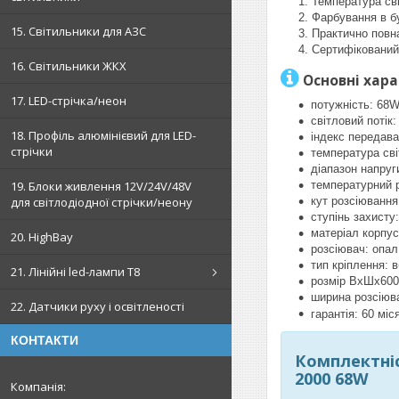
Температура сві
Фарбування в бу
15. Світильники для АЗС
Практично повна
Сертифікований
16. Світильники ЖКХ
Основні хара
17. LED-стрічка/неон
потужність: 68
світловий потік
18. Профіль алюмінієвий для LED-
індекс передава
стрічки
температура сві
діапазон напруг
температурний 
19. Блоки живлення 12V/24V/48V
кут розсіювання
для світлодіодної стрічки/неону
ступінь захисту
матеріал корпус
20. HighBay
розсіювач: опал
тип кріплення: 
21. Лінійні led-лампи T8
розмір ВхШх600
ширина розсіюв
22. Датчики руху і освітленості
гарантія: 60 міс
КОНТАКТИ
Комплектніс
2000 68W