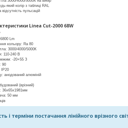
тла 3000/4000/5000К на вибір
дь-який колір з таблиці RAL
 відсутність пульсацій
ктеристики Linea Cut-2000 68W
W
: 6800 Lm
ння кольору: Ra 80
тла: 3000/4000/5000К
и: 110-240 В
режим: -20+55 З
: 90
: IP20
у: анодований алюміній
вбудований (врізний)
: 36х65х1981мм
ача: 50 мм
яців
ть і терміни постачання лінійного врізного сві