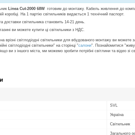
льник
Linea Cut-2000 68W
готовим до монтажу. Кабель живлення до компле
ій коробці. На 1 партію світильників видається 1 технічний паспорт.
та доставки світильника становить 14-21 день.
газині ви можете купити ці світильники з НДС.
 на врізні світлодіодні світильники для вбудованого монтажу ви можете 
ійні світлодіодні світильники" на сторінці "
салони
". Познайомитися "живу
кщо ви з іншого міста, ми можемо зробити потрібні світлини та відео зі 
и
SVL
Україна
Світильник
Загального о